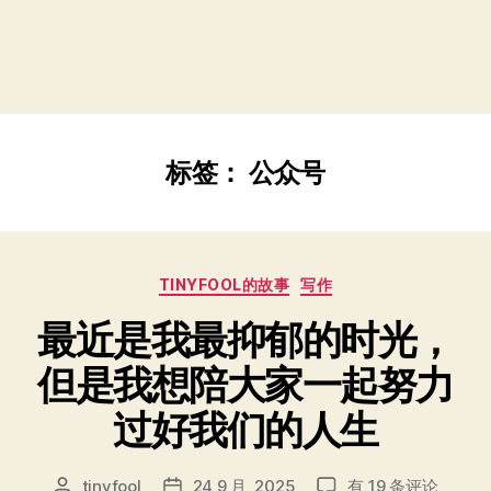
标签：
公众号
分
TINYFOOL的故事
写作
类
最近是我最抑郁的时光，
但是我想陪大家一起努力
过好我们的人生
最
tinyfool
24 9 月, 2025
有 19 条评论
文
发