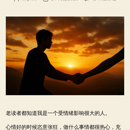
近
章
布
是
作
日
我
者
期
最
抑
郁
的
时
光，
但
是
我
想
陪
大
家
一
老读者都知道我是一个受情绪影响很大的人。
起
努
力
心情好的时候恣意张狂，做什么事情都很热心，充