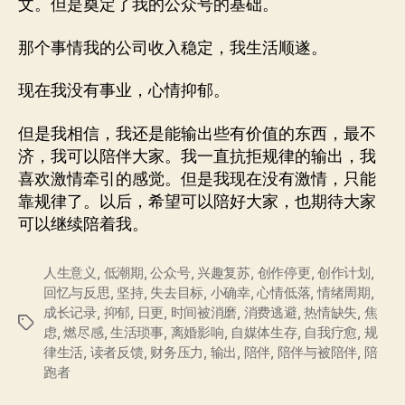
文。但是奠定了我的公众号的基础。
那个事情我的公司收入稳定，我生活顺遂。
现在我没有事业，心情抑郁。
但是我相信，我还是能输出些有价值的东西，最不
济，我可以陪伴大家。我一直抗拒规律的输出，我
喜欢激情牵引的感觉。但是我现在没有激情，只能
靠规律了。以后，希望可以陪好大家，也期待大家
可以继续陪着我。
人生意义
,
低潮期
,
公众号
,
兴趣复苏
,
创作停更
,
创作计划
,
回忆与反思
,
坚持
,
失去目标
,
小确幸
,
心情低落
,
情绪周期
,
成长记录
,
抑郁
,
日更
,
时间被消磨
,
消费逃避
,
热情缺失
,
焦
标
虑
,
燃尽感
,
生活琐事
,
离婚影响
,
自媒体生存
,
自我疗愈
,
规
签
律生活
,
读者反馈
,
财务压力
,
输出
,
陪伴
,
陪伴与被陪伴
,
陪
跑者