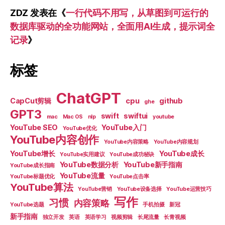
ZDZ
发表在《
一行代码不用写，从草图到可运行的
数据库驱动的全功能网站，全面用AI生成，提示词全
记录
》
标签
ChatGPT
CapCut剪辑
cpu
github
ghe
GPT3
swift
swiftui
mac
Mac OS
nlp
youtube
YouTube SEO
YouTube入门
YouTube优化
YouTube内容创作
YouTube内容策略
YouTube内容规划
YouTube增长
YouTube成长
YouTube实用建议
YouTube成功秘诀
YouTube数据分析
YouTube新手指南
YouTube成长指南
YouTube流量
YouTube标题优化
YouTube点击率
YouTube算法
YouTube营销
YouTube设备选择
YouTube运营技巧
写作
习惯
内容策略
YouTube选题
手机拍摄
新冠
新手指南
独立开发
英语
英语学习
视频剪辑
长尾流量
长青视频