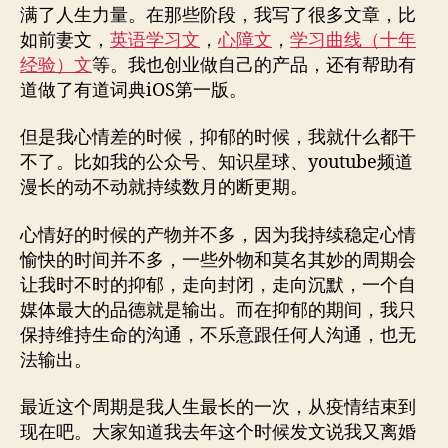
过
满了人生力量。在那些阶段，我写了很多文章，比
好
如前妻文，
英语学习文
，
心障文
，
学习曲线（十年
我
经验）文
等。我也创业做自己的产品，还有帮助有
们
道做了有道词典iOS第一版。
的
人
但是我心情差的时候，抑郁的时候，我就什么都干
生
不了。比如我的公众号、知识星球、youtube频道
漫长的动不动就持续数月的断更期。
心情好的时候的产物并不多，因为我持续稳定心情
愉快的时间并不多，一些外物和莫名其妙的周期会
让我时不时的抑郁，走向封闭，走向沉默，一个自
媒体最大的品德就是输出。而在抑郁的期间，我只
保持维持生命的沟通，不乐意跟任何人沟通，也无
法输出。
最近这个周期是我人生最长的一次，从疫情结束到
现在吧。大家知道我去年这个时候发文说我又离婚