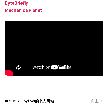
ByteBriefly
Mechanica Planet
© 2026
Tinyfool的个人网站
向上
↑