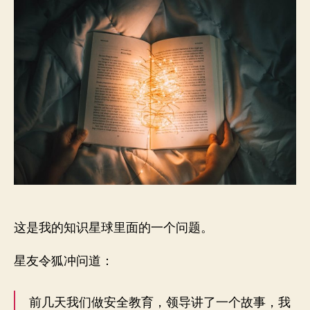
者
期
一
个
故
事，
讲
的
有
感
染
力
这是我的知识星球里面的一个问题。
星友令狐冲问道：
前几天我们做安全教育，领导讲了一个故事，我