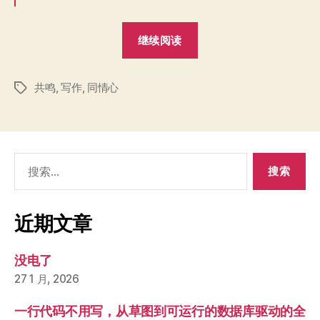
“如
继续阅读
何
讲
共鸣
,
写作
,
同情心
好
标
签
一
个
故
搜
事，
索：
讲
的
近期文章
有
感
没电了
染
27 1 月, 2026
力”
一行代码不用写，从草图到可运行的数据库驱动的全