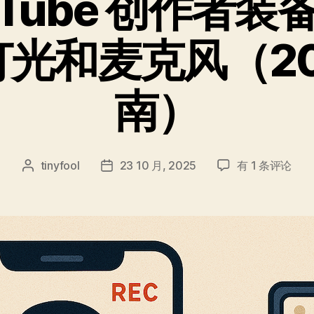
uTube 创作者
光和麦克风（20
南）
初
tinyfool
23 10 月, 2025
有 1 条评论
文
发
学
章
布
YouTube
作
日
创
者
期
作
者
装
备
指