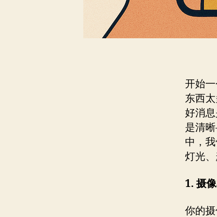
开始一
东西太
好消息
是清晰
中，我
灯光、
1. 
你的摄