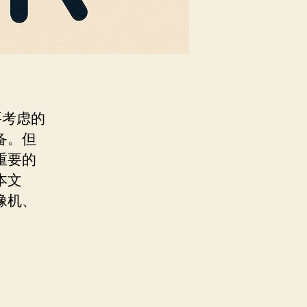
要考虑的
备。但
重要的
本文
像机、