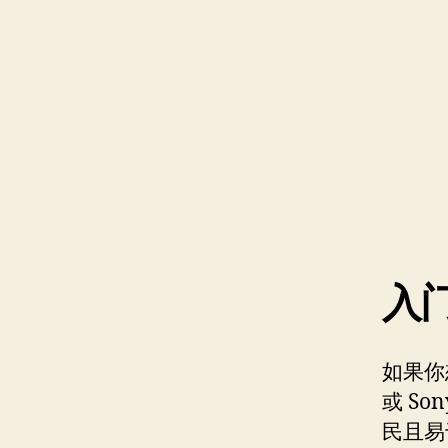
入
如果你想
或 S
民且易