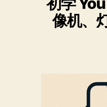
初学 Yo
像机、灯