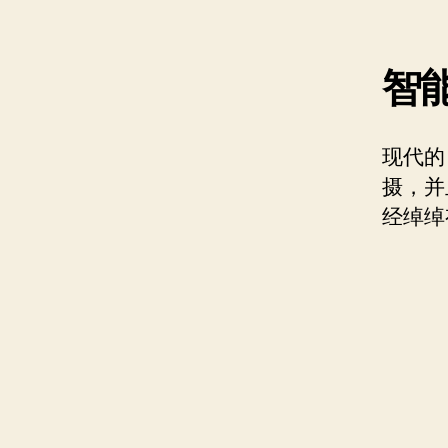
智
现代的 i
摄，并
经绰绰