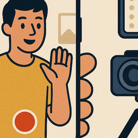
南：
摄
像
机、
灯
光
和
麦
克
风
（2025
年
指
南）