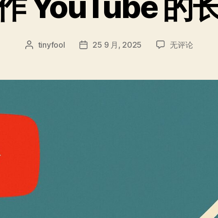
 YouTube 
如
tinyfool
25 9 月, 2025
无评论
文
发
何
章
布
创
作
日
作
者
期
YouTube
的
长
青
内
容