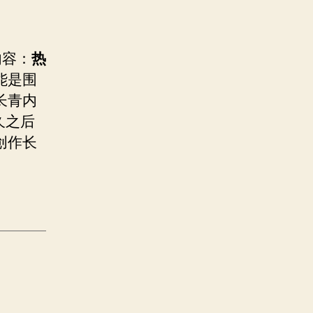
内容：
热
能是围
长青内
很久之后
创作长