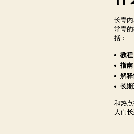
长青内
常青的
括：
教程
指南
解释
长期
和热点
人们
长