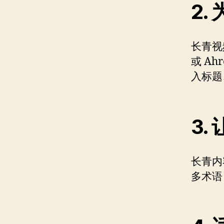
2.
长青视
或 A
入标题
3.
长青内
多术语