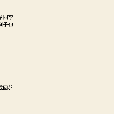
像四季
例子包
或回答