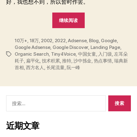
好，我也想不到，所以暂时作罢。
“Blog
继续阅读
CodeChina
的
10万+
,
18万
,
2002
,
2022
,
Adsense
2022
,
Blog
,
Google
,
Google Adsense
,
Google Discover
,
Landing Page
,
年
Organic Search
,
Tiny4Voice
,
中国女童
,
入门级
,
左耳朵
标
年
耗子
,
扁平化
,
技术积累
,
推特
,
沙中拣金
,
热点事情
,
瑞典新
签
度
首相
,
西方名人
,
长尾流量
,
阮一峰
总
结”
搜
索：
近期文章