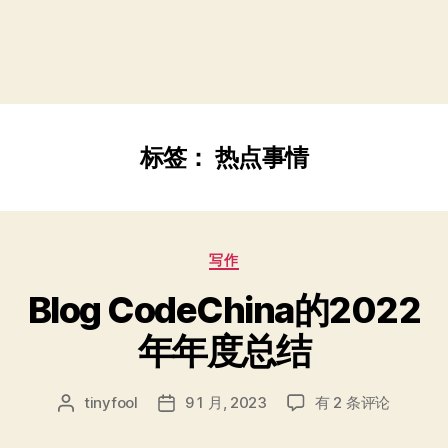
标签：
热点事情
分
写作
类
Blog CodeChina的2022
年年度总结
Blog
tinyfool
9 1 月, 2023
有 2 条评论
文
发
CodeChina
章
布
的
作
日