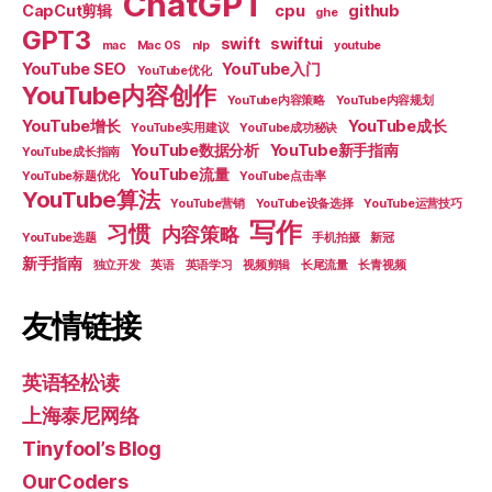
ChatGPT
CapCut剪辑
cpu
github
ghe
GPT3
swift
swiftui
mac
Mac OS
nlp
youtube
YouTube SEO
YouTube入门
YouTube优化
YouTube内容创作
YouTube内容策略
YouTube内容规划
YouTube增长
YouTube成长
YouTube实用建议
YouTube成功秘诀
YouTube数据分析
YouTube新手指南
YouTube成长指南
YouTube流量
YouTube标题优化
YouTube点击率
YouTube算法
YouTube营销
YouTube设备选择
YouTube运营技巧
写作
习惯
内容策略
YouTube选题
手机拍摄
新冠
新手指南
独立开发
英语
英语学习
视频剪辑
长尾流量
长青视频
友情链接
英语轻松读
上海泰尼网络
Tinyfool’s Blog
OurCoders