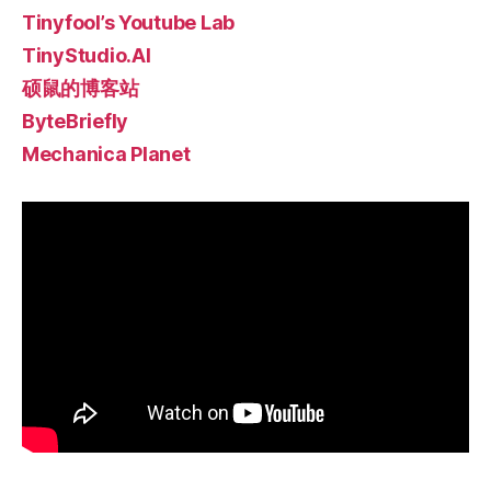
Tinyfool’s Youtube Lab
TinyStudio.AI
硕鼠的博客站
ByteBriefly
Mechanica Planet