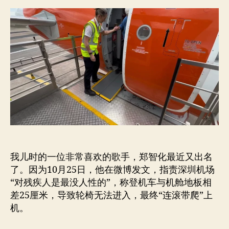
需
者
期
要
感
谢
郑
智
化
的
撒
娇
和
矫
情
我儿时的一位非常喜欢的歌手，郑智化最近又出名
了。因为10月25日，他在微博发文，指责深圳机场
“对残疾人是最没人性的”，称登机车与机舱地板相
差25厘米，导致轮椅无法进入，最终“连滚带爬”上
机。