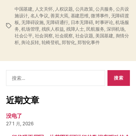
中国基建
,
人文关怀
,
人权议题
,
公共政策
,
公共服务
,
公共设
施设计
,
名人争议
,
善莫大焉
,
基建思维
,
微博事件
,
无障碍渡
板
,
无障碍设施
,
无障碍通行
,
日本无障碍
,
时事评论
,
机场服
标
务
,
机场管理
,
残疾人权益
,
残障人士
,
民航服务
,
深圳机场
,
签
社会公平
,
社会洞察
,
社会观察
,
社会议题
,
美国基建
,
舆情分
析
,
舆论反转
,
轮椅登机
,
郑智化
,
郑智化事件
搜
索：
近期文章
没电了
27 1 月, 2026