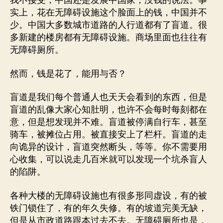
我不接受，中国还是发展中国家，没钱的说法。事
实上，花在无障碍设施这个脸面上的钱，中国并不
少。中国大多数城市道路的人行道都有了盲道。很
多新建的楼房都有无障碍设施。商场里面也往往有
无障碍厕所。
然而，钱是花了，能用与否？
盲道是我们每个普通人也天天会看到的东西，但是
盲道的乱像大家心知肚明，也许不会每时每刻都在
意，但是想发现并不难。盲道被停满自行车，甚至
骑车，被摊位占用。被直接安上了栏杆。盲道的走
向诡异的设计，盲道突然断头，等等。你不需要用
心收集，可以说走几百米就可以发现一个坑杀盲人
的陷阱。
各种大楼的无障碍设施也有很多形同虚设，有的被
铁门锁住了，有的年久失修。有的坡道完美无缺，
但是从市政道路跟本过去不去。无障碍厕所也是，