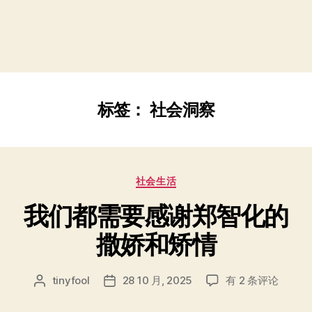
标签：
社会洞察
分
社会生活
类
我们都需要感谢郑智化的
撒娇和矫情
我
tinyfool
28 10 月, 2025
有 2 条评论
文
发
们
章
布
都
作
日