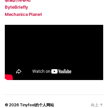
ByteBriefly
Mechanica Planet
© 2026
Tinyfool的个人网站
向上
↑