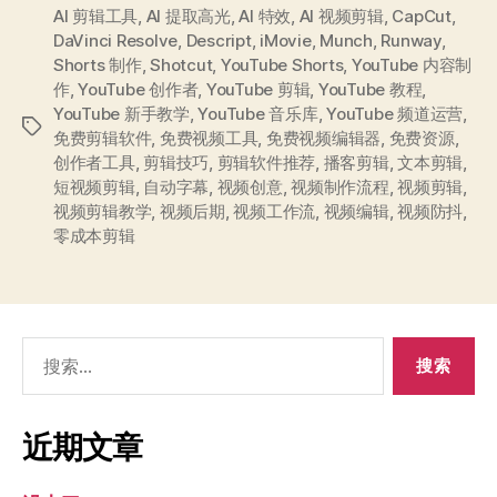
AI 剪辑工具
,
AI 提取高光
,
AI 特效
,
AI 视频剪辑
,
CapCut
,
DaVinci Resolve
,
Descript
,
iMovie
,
Munch
,
Runway
,
Shorts 制作
,
Shotcut
,
YouTube Shorts
,
YouTube 内容制
作
,
YouTube 创作者
,
YouTube 剪辑
,
YouTube 教程
,
YouTube 新手教学
,
YouTube 音乐库
,
YouTube 频道运营
,
标
免费剪辑软件
,
免费视频工具
,
免费视频编辑器
,
免费资源
,
签
创作者工具
,
剪辑技巧
,
剪辑软件推荐
,
播客剪辑
,
文本剪辑
,
短视频剪辑
,
自动字幕
,
视频创意
,
视频制作流程
,
视频剪辑
,
视频剪辑教学
,
视频后期
,
视频工作流
,
视频编辑
,
视频防抖
,
零成本剪辑
搜
索：
近期文章