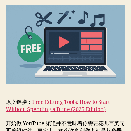
辑
者
期
工
具：
零
成
本
开
始
你
的
创
作
（2025
年
版）
原文链接：
Free Editing Tools: How to Start
Without Spending a Dime (2025 Edition)
开始做 YouTube 频道并不意味着你需要花几百美元
买剪辑软件。事实上，如今许多创作者都是从
免费