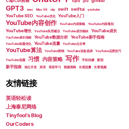
CapCut剪辑
cpu
github
ghe
GPT3
swift
swiftui
mac
Mac OS
nlp
youtube
YouTube SEO
YouTube入门
YouTube优化
YouTube内容创作
YouTube内容策略
YouTube内容规划
YouTube增长
YouTube成长
YouTube实用建议
YouTube成功秘诀
YouTube数据分析
YouTube新手指南
YouTube成长指南
YouTube流量
YouTube标题优化
YouTube点击率
YouTube算法
YouTube营销
YouTube设备选择
YouTube运营技巧
写作
习惯
内容策略
YouTube选题
手机拍摄
新冠
新手指南
独立开发
英语
英语学习
视频剪辑
长尾流量
长青视频
友情链接
英语轻松读
上海泰尼网络
Tinyfool’s Blog
OurCoders