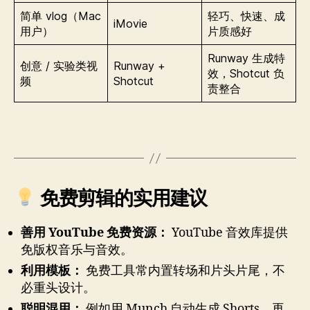
简单 vlog（Mac
轻巧、快速、成
iMovie
用户）
片质感好
Runway 生成特
创意 / 实验类视
Runway +
效，Shotcut 负
频
Shotcut
责整合
免费剪辑的实用建议
善用 YouTube 免费资源：
YouTube 音效库提供
免版权音乐与音效。
利用模板：
免费工具常内置转场和片头片尾，不
必重头设计。
聪明混用：
例如用 Munch 自动生成 Shorts，再