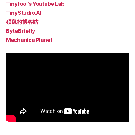
Tinyfool’s Youtube Lab
TinyStudio.AI
硕鼠的博客站
ByteBriefly
Mechanica Planet