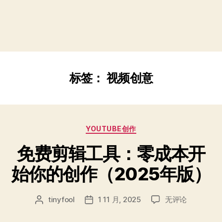
标签：
视频创意
分
YOUTUBE创作
类
免费剪辑工具：零成本开
始你的创作（2025年版）
免
tinyfool
1 11 月, 2025
无评论
文
发
费
章
布
剪
作
日