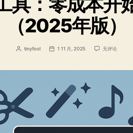
工具：零成本开
（2025年版）
免
tinyfool
1 11 月, 2025
无评论
文
发
费
章
布
剪
作
日
辑
者
期
工
具：
零
成
本
开
始
你