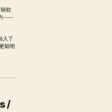
剪辑软
的——
加入了
你更聪明
s /