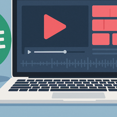
的
创
作
（2025
年
版）