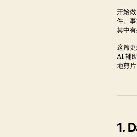
开始做
件。事
其中有
这篇更
AI 
地剪片
1. 