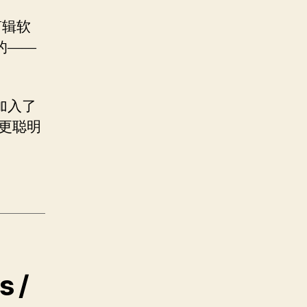
剪辑软
的——
加入了
你更聪明
s /