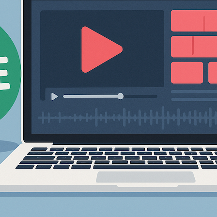
的
创
作
（2025
年
版）