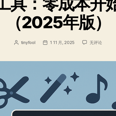
工具：零成本开
（2025年版）
免
tinyfool
1 11 月, 2025
无评论
文
发
费
章
布
剪
作
日
辑
者
期
工
具：
零
成
本
开
始
你