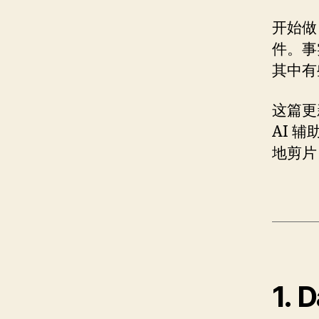
开始做
件。事
其中有
这篇更
AI 
地剪片
1. 