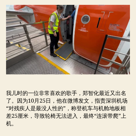
需
者
期
要
感
谢
郑
智
化
的
撒
娇
和
矫
情
我儿时的一位非常喜欢的歌手，郑智化最近又出名
了。因为10月25日，他在微博发文，指责深圳机场
“对残疾人是最没人性的”，称登机车与机舱地板相
差25厘米，导致轮椅无法进入，最终“连滚带爬”上
机。