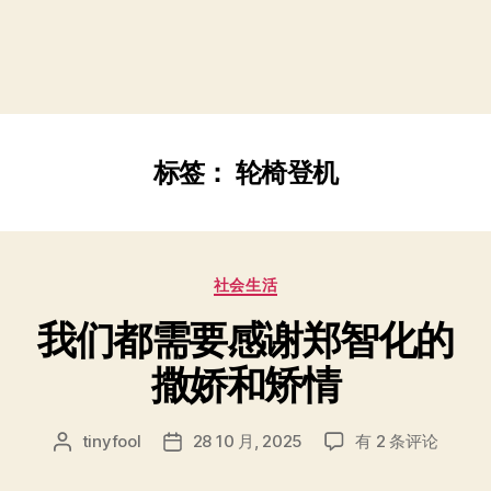
标签：
轮椅登机
分
社会生活
类
我们都需要感谢郑智化的
撒娇和矫情
我
tinyfool
28 10 月, 2025
有 2 条评论
文
发
们
章
布
都
作
日