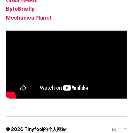
ByteBriefly
Mechanica Planet
© 2026
Tinyfool的个人网站
向上
↑