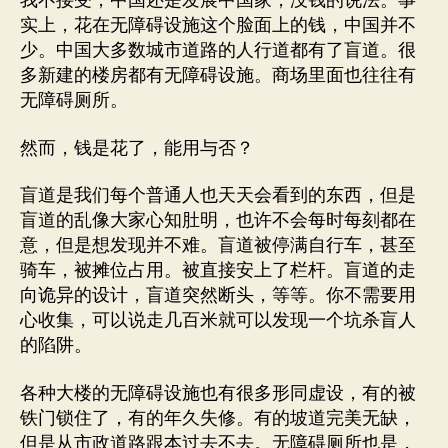
我不接受，中国还是发展中国家，没钱的说法。事
实上，花在无障碍设施这个脸面上的钱，中国并不
少。中国大多数城市道路的人行道都有了盲道。很
多新建的楼房都有无障碍设施。商场里面也往往有
无障碍厕所。
然而，钱是花了，能用与否？
盲道是我们每个普通人也天天会看到的东西，但是
盲道的乱像大家心知肚明，也许不会每时每刻都在
意，但是想发现并不难。盲道被停满自行车，甚至
骑车，被摊位占用。被直接安上了栏杆。盲道的走
向诡异的设计，盲道突然断头，等等。你不需要用
心收集，可以说走几百米就可以发现一个坑杀盲人
的陷阱。
各种大楼的无障碍设施也有很多形同虚设，有的被
铁门锁住了，有的年久失修。有的坡道完美无缺，
但是从市政道路跟本过去不去。无障碍厕所也是，