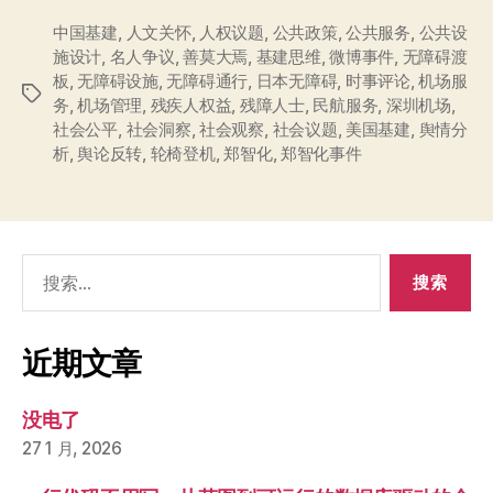
中国基建
,
人文关怀
,
人权议题
,
公共政策
,
公共服务
,
公共设
施设计
,
名人争议
,
善莫大焉
,
基建思维
,
微博事件
,
无障碍渡
板
,
无障碍设施
,
无障碍通行
,
日本无障碍
,
时事评论
,
机场服
标
务
,
机场管理
,
残疾人权益
,
残障人士
,
民航服务
,
深圳机场
,
签
社会公平
,
社会洞察
,
社会观察
,
社会议题
,
美国基建
,
舆情分
析
,
舆论反转
,
轮椅登机
,
郑智化
,
郑智化事件
搜
索：
近期文章
没电了
27 1 月, 2026