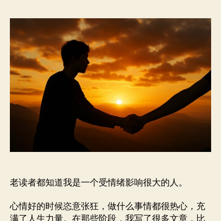
是
作
日
我
者
期
最
抑
郁
的
时
光，
但
是
我
想
陪
大
家
一
老读者都知道我是一个受情绪影响很大的人。
起
努
力
心情好的时候恣意张狂，做什么事情都很热心，充
过
满了人生力量。在那些阶段，我写了很多文章，比