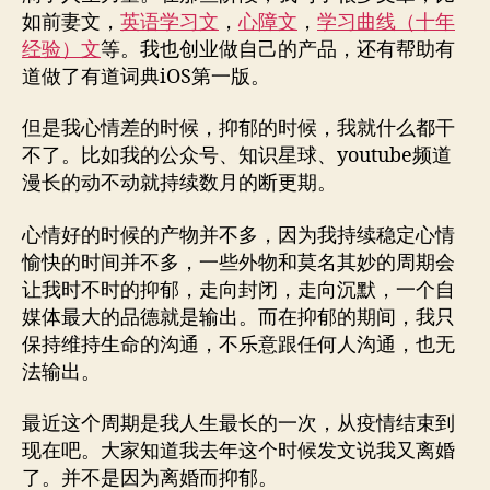
好
如前妻文，
英语学习文
，
心障文
，
学习曲线（十年
我
经验）文
等。我也创业做自己的产品，还有帮助有
们
道做了有道词典iOS第一版。
的
人
但是我心情差的时候，抑郁的时候，我就什么都干
生
不了。比如我的公众号、知识星球、youtube频道
漫长的动不动就持续数月的断更期。
心情好的时候的产物并不多，因为我持续稳定心情
愉快的时间并不多，一些外物和莫名其妙的周期会
让我时不时的抑郁，走向封闭，走向沉默，一个自
媒体最大的品德就是输出。而在抑郁的期间，我只
保持维持生命的沟通，不乐意跟任何人沟通，也无
法输出。
最近这个周期是我人生最长的一次，从疫情结束到
现在吧。大家知道我去年这个时候发文说我又离婚
了。并不是因为离婚而抑郁。