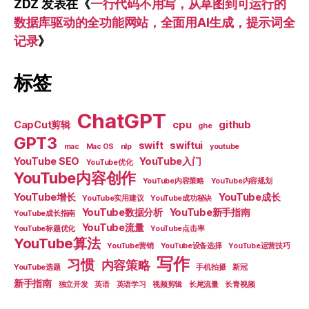
ZDZ
发表在《
一行代码不用写，从草图到可运行的
数据库驱动的全功能网站，全面用AI生成，提示词全
记录
》
标签
ChatGPT
CapCut剪辑
cpu
github
ghe
GPT3
swift
swiftui
mac
Mac OS
nlp
youtube
YouTube SEO
YouTube入门
YouTube优化
YouTube内容创作
YouTube内容策略
YouTube内容规划
YouTube增长
YouTube成长
YouTube实用建议
YouTube成功秘诀
YouTube数据分析
YouTube新手指南
YouTube成长指南
YouTube流量
YouTube标题优化
YouTube点击率
YouTube算法
YouTube营销
YouTube设备选择
YouTube运营技巧
写作
习惯
内容策略
YouTube选题
手机拍摄
新冠
新手指南
独立开发
英语
英语学习
视频剪辑
长尾流量
长青视频