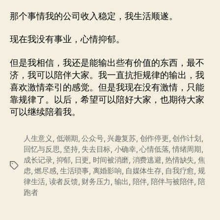
那个事情我的公司收入稳定，我生活顺遂。
现在我没有事业，心情抑郁。
但是我相信，我还是能输出些有价值的东西，最不
济，我可以陪伴大家。我一直抗拒规律的输出，我
喜欢激情牵引的感觉。但是我现在没有激情，只能
靠规律了。以后，希望可以陪好大家，也期待大家
可以继续陪着我。
人生意义
,
低潮期
,
公众号
,
兴趣复苏
,
创作停更
,
创作计划
,
回忆与反思
,
坚持
,
失去目标
,
小确幸
,
心情低落
,
情绪周期
,
成长记录
,
抑郁
,
日更
,
时间被消磨
,
消费逃避
,
热情缺失
,
焦
标
虑
,
燃尽感
,
生活琐事
,
离婚影响
,
自媒体生存
,
自我疗愈
,
规
签
律生活
,
读者反馈
,
财务压力
,
输出
,
陪伴
,
陪伴与被陪伴
,
陪
跑者