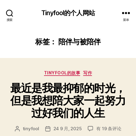
Tinyfool的个人网站
搜索
菜单
标签：
陪伴与被陪伴
分
TINYFOOL的故事
写作
类
最近是我最抑郁的时光，
但是我想陪大家一起努力
过好我们的人生
最
tinyfool
24 9 月, 2025
有 19 条评论
文
发
近
章
布