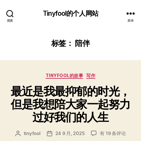
Tinyfool的个人网站
搜索
菜单
标签：
陪伴
分
TINYFOOL的故事
写作
类
最近是我最抑郁的时光，
但是我想陪大家一起努力
过好我们的人生
最
tinyfool
24 9 月, 2025
有 19 条评论
文
发
近
章
布