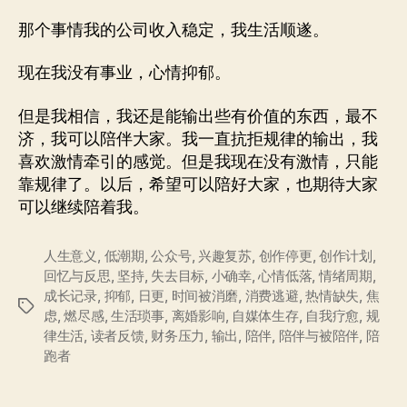
那个事情我的公司收入稳定，我生活顺遂。
现在我没有事业，心情抑郁。
但是我相信，我还是能输出些有价值的东西，最不
济，我可以陪伴大家。我一直抗拒规律的输出，我
喜欢激情牵引的感觉。但是我现在没有激情，只能
靠规律了。以后，希望可以陪好大家，也期待大家
可以继续陪着我。
人生意义
,
低潮期
,
公众号
,
兴趣复苏
,
创作停更
,
创作计划
,
回忆与反思
,
坚持
,
失去目标
,
小确幸
,
心情低落
,
情绪周期
,
成长记录
,
抑郁
,
日更
,
时间被消磨
,
消费逃避
,
热情缺失
,
焦
标
虑
,
燃尽感
,
生活琐事
,
离婚影响
,
自媒体生存
,
自我疗愈
,
规
签
律生活
,
读者反馈
,
财务压力
,
输出
,
陪伴
,
陪伴与被陪伴
,
陪
跑者