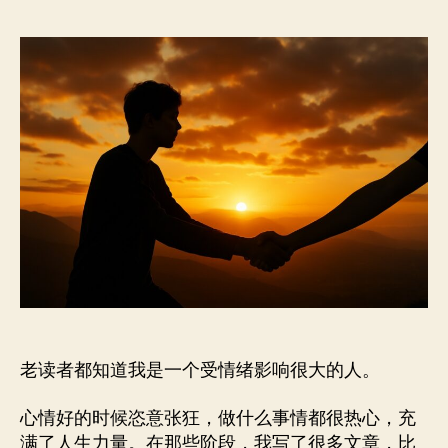
是
作
日
我
者
期
最
抑
郁
的
时
光，
但
是
我
想
陪
大
家
一
老读者都知道我是一个受情绪影响很大的人。
起
努
力
心情好的时候恣意张狂，做什么事情都很热心，充
过
满了人生力量。在那些阶段，我写了很多文章，比