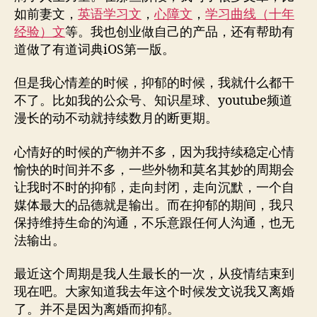
好
如前妻文，
英语学习文
，
心障文
，
学习曲线（十年
我
经验）文
等。我也创业做自己的产品，还有帮助有
们
道做了有道词典iOS第一版。
的
人
但是我心情差的时候，抑郁的时候，我就什么都干
生
不了。比如我的公众号、知识星球、youtube频道
漫长的动不动就持续数月的断更期。
心情好的时候的产物并不多，因为我持续稳定心情
愉快的时间并不多，一些外物和莫名其妙的周期会
让我时不时的抑郁，走向封闭，走向沉默，一个自
媒体最大的品德就是输出。而在抑郁的期间，我只
保持维持生命的沟通，不乐意跟任何人沟通，也无
法输出。
最近这个周期是我人生最长的一次，从疫情结束到
现在吧。大家知道我去年这个时候发文说我又离婚
了。并不是因为离婚而抑郁。