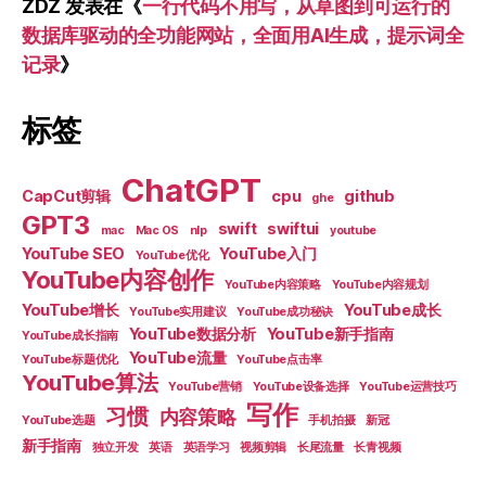
ZDZ
发表在《
一行代码不用写，从草图到可运行的
数据库驱动的全功能网站，全面用AI生成，提示词全
记录
》
标签
ChatGPT
CapCut剪辑
cpu
github
ghe
GPT3
swift
swiftui
mac
Mac OS
nlp
youtube
YouTube SEO
YouTube入门
YouTube优化
YouTube内容创作
YouTube内容策略
YouTube内容规划
YouTube增长
YouTube成长
YouTube实用建议
YouTube成功秘诀
YouTube数据分析
YouTube新手指南
YouTube成长指南
YouTube流量
YouTube标题优化
YouTube点击率
YouTube算法
YouTube营销
YouTube设备选择
YouTube运营技巧
写作
习惯
内容策略
YouTube选题
手机拍摄
新冠
新手指南
独立开发
英语
英语学习
视频剪辑
长尾流量
长青视频