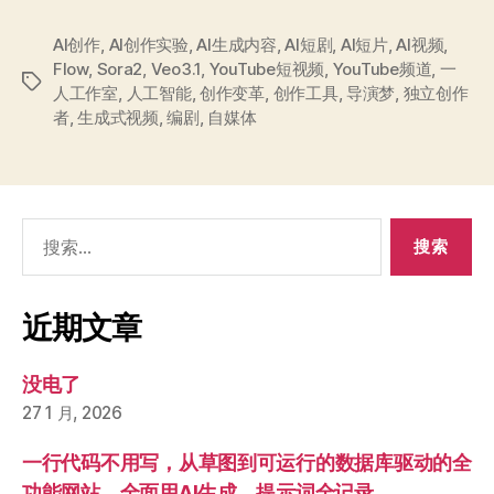
AI创作
,
AI创作实验
,
AI生成内容
,
AI短剧
,
AI短片
,
AI视频
,
Flow
,
Sora2
,
Veo3.1
,
YouTube短视频
,
YouTube频道
,
一
标
人工作室
,
人工智能
,
创作变革
,
创作工具
,
导演梦
,
独立创作
签
者
,
生成式视频
,
编剧
,
自媒体
搜
索：
近期文章
没电了
27 1 月, 2026
一行代码不用写，从草图到可运行的数据库驱动的全
功能网站，全面用AI生成，提示词全记录