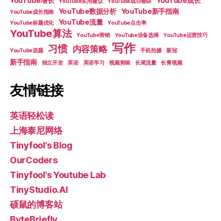
YouTube增长
YouTube成长
YouTube实用建议
YouTube成功秘诀
YouTube数据分析
YouTube新手指南
YouTube成长指南
YouTube流量
YouTube标题优化
YouTube点击率
YouTube算法
YouTube营销
YouTube设备选择
YouTube运营技巧
写作
习惯
内容策略
YouTube选题
手机拍摄
新冠
新手指南
独立开发
英语
英语学习
视频剪辑
长尾流量
长青视频
友情链接
英语轻松读
上海泰尼网络
Tinyfool’s Blog
OurCoders
Tinyfool’s Youtube Lab
TinyStudio.AI
硕鼠的博客站
ByteBriefly