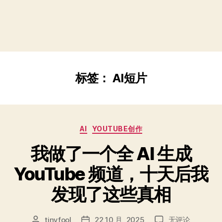
标签：
AI短片
分
AI
YOUTUBE创作
类
我做了一个全 AI 生成
YouTube 频道，十天后我
发现了这些真相
我
tinyfool
22 10 月, 2025
无评论
文
发