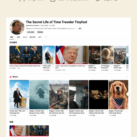
做
章
布
了
作
日
一
者
期
个
全
AI
生
成
YouTube
频
道，
十
天
后
我
发
现
了
这
些