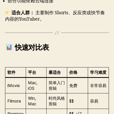
部分功能依赖云端连接
适合人群：
主要制作 Shorts、反应类或快节奏
内容的YouTuber。
快速对比表
软件
平台
最适合
价格
学习难度
Mac,
简单入门
iMovie
免费
非常容易
iOS
剪辑
Win,
时尚风格
Filmora
$$
容易
Mac
剪辑
Premiere
$$（订