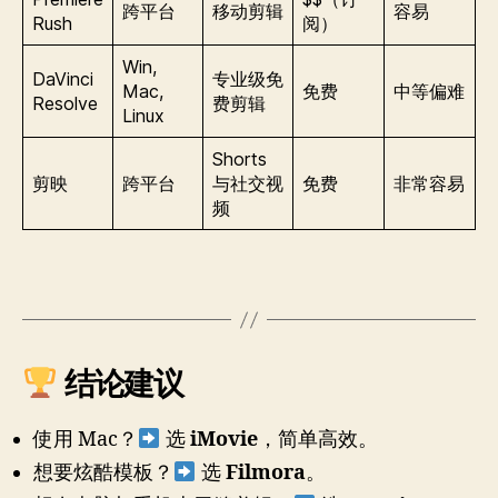
跨平台
移动剪辑
容易
Rush
阅）
Win,
DaVinci
专业级免
Mac,
免费
中等偏难
Resolve
费剪辑
Linux
Shorts
剪映
跨平台
与社交视
免费
非常容易
频
结论建议
使用 Mac？
选
iMovie
，简单高效。
想要炫酷模板？
选
Filmora
。