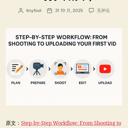
循
tinyfool
31 10 月, 2025
无评论
文
发
序
章
布
渐
作
日
进
者
期
工
作
流：
从
拍
摄
到
上
传
你
的
第
一
支
原文：
Step-by-Step Workflow: From Shooting to
YouTube