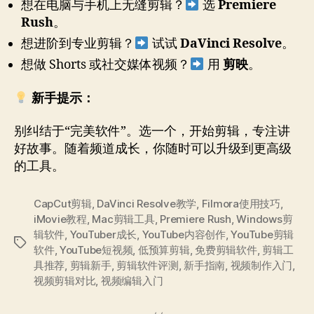
想在电脑与手机上无缝剪辑？
选
Premiere
Rush
。
想进阶到专业剪辑？
试试
DaVinci Resolve
。
想做 Shorts 或社交媒体视频？
用
剪映
。
新手提示：
别纠结于“完美软件”。选一个，开始剪辑，专注讲
好故事。随着频道成长，你随时可以升级到更高级
的工具。
CapCut剪辑
,
DaVinci Resolve教学
,
Filmora使用技巧
,
iMovie教程
,
Mac剪辑工具
,
Premiere Rush
,
Windows剪
辑软件
,
YouTuber成长
,
YouTube内容创作
,
YouTube剪辑
标
软件
,
YouTube短视频
,
低预算剪辑
,
免费剪辑软件
,
剪辑工
签
具推荐
,
剪辑新手
,
剪辑软件评测
,
新手指南
,
视频制作入门
,
视频剪辑对比
,
视频编辑入门