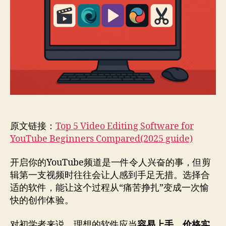
手
的
五
款
视
频
剪
辑
软
件
对
原文链接：
Top 5 Video Editing Software for
比
（2025
YouTube Beginners Compared(2025 guide)
年
指
开启你的YouTube频道是一件令人兴奋的事，但剪
南）
辑第一支视频时往往会让人感到手足无措。选择合
适的软件，能让这个过程从“痛苦挣扎”变成一次愉
快的创作体验。
对初学者来说，理想的软件应当
容易上手、价格实