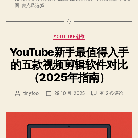
图
,
麦克风选择
分
YOUTUBE创作
类
YouTube新手最值得入手
的五款视频剪辑软件对比
（2025年指南）
YouTube
tinyfool
29 10 月, 2025
有 2 条评论
文
发
新
章
布
手
作
日
最
者
期
值
得
入