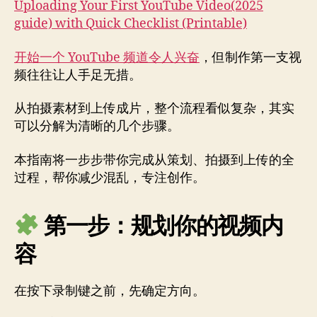
视
Uploading Your First YouTube Video(2025
频
guide) with Quick Checklist (Printable)
（新
手
开始一个 YouTube 频道令人兴奋
，但制作第一支视
指
频往往让人手足无措。
南
+
从拍摄素材到上传成片，整个流程看似复杂，其实
可
可以分解为清晰的几个步骤。
打
印
本指南将一步步带你完成从策划、拍摄到上传的全
清
单）
过程，帮你减少混乱，专注创作。
第一步：规划你的视频内
容
在按下录制键之前，先确定方向。