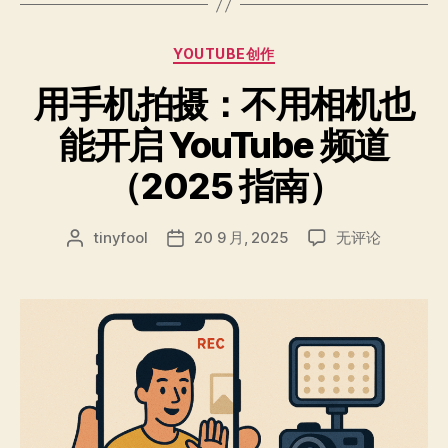
分
YOUTUBE创作
类
用手机拍摄：不用相机也
能开启 YouTube 频道
（2025 指南）
用
tinyfool
20 9 月, 2025
无评论
文
发
手
章
布
机
作
日
拍
者
期
摄：
不
用
相
机
也