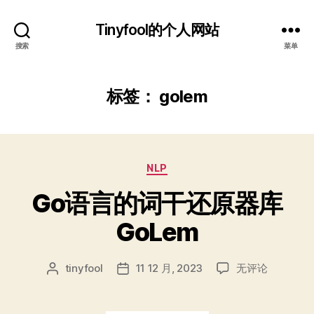
Tinyfool的个人网站
搜索
菜单
标签：
golem
分
NLP
类
Go语言的词干还原器库
GoLem
Go
tinyfool
11 12 月, 2023
无评论
文
发
语
章
布
言
作
日
的