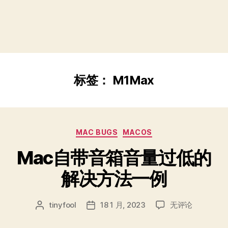
标签：
M1Max
分
MAC BUGS
MACOS
类
Mac自带音箱音量过低的
解决方法一例
Mac
tinyfool
18 1 月, 2023
无评论
文
发
自
章
布
带
作
日