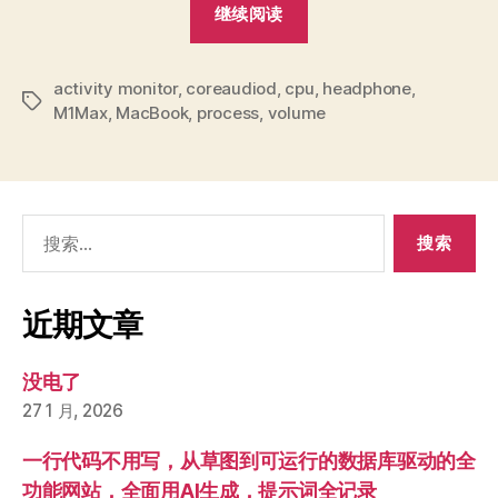
“Mac
继续阅读
自
带
activity monitor
,
coreaudiod
,
cpu
音
,
headphone
,
标
M1Max
,
MacBook
,
process
,
volume
箱
签
音
量
过
搜
低
索：
的
解
近期文章
决
方
没电了
法
27 1 月, 2026
一
例”
一行代码不用写，从草图到可运行的数据库驱动的全
功能网站，全面用AI生成，提示词全记录