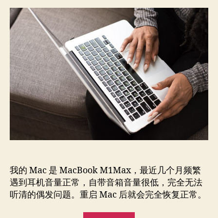
音
者
期
箱
音
量
过
低
的
解
决
方
法
一
例
我的 Mac 是 MacBook M1Max，最近几个月频繁
遇到耳机音量正常，自带音箱音量很低，完全无法
听清的偶发问题。重启 Mac 后就会完全恢复正常。