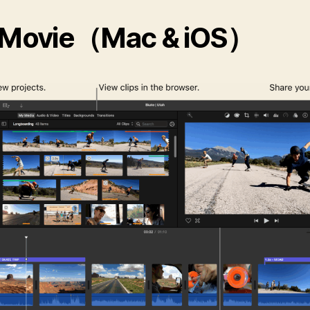
iMovie（Mac & iOS）