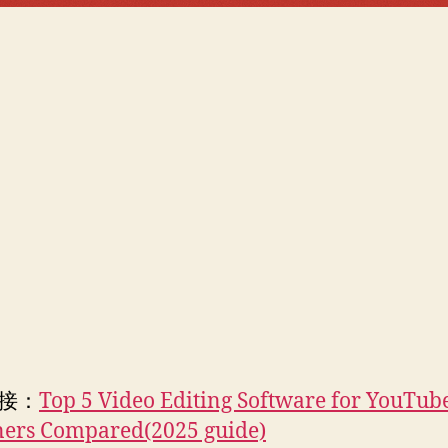
接：
Top 5 Video Editing Software for YouTub
ners Compared(2025 guide)