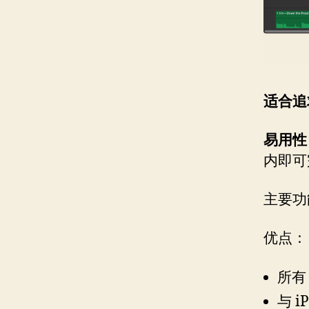
适合追
易用性
内即可
主要功
优点：
所有 
与 i