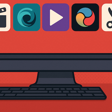
频
剪
辑
软
件
对
比
（2025
年
指
南）