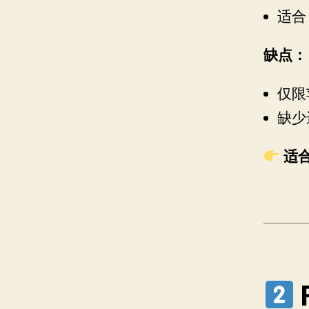
适合
缺点：
仅限
缺少
适