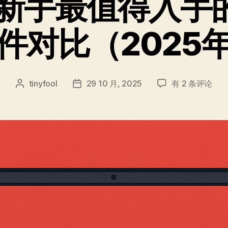
be新手最值得入
件对比（2025
YouTube
tinyfool
29 10 月, 2025
有 2 条评论
文
发
新
章
布
手
作
日
最
者
期
值
得
入
手
的
五
款
视