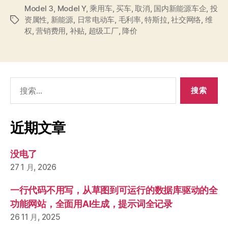
Model 3
,
Model Y
,
乘用车
,
买车
,
取消
降
,
国内新能源车企
,
投
资属性
,
新能源
,
日常电动车
,
毛利率
,
特斯拉
,
社交网络
,
维
标
价，
权
,
营销费用
,
补贴
,
超级工厂
,
降价
签
车
主
维
权
搜
维
索：
的
什
近期文章
么
权？
没电了
特
27 1 月, 2026
斯
拉
一行代码不用写，从草图到可运行的数据库驱动的全
还
功能网站，全面用AI生成，提示词全记录
巴
26 11 月, 2025