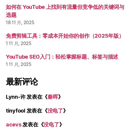
不
如何在 YouTube 上找到有流量但竞争低的关键词与
得
选题
你
18 11 月, 2025
闹，
那
免费剪辑工具：零成本开始你的创作（2025年版）
就
1 11 月, 2025
是
最
YouTube SEO入门：轻松掌握标题、标签与描述
好
1 11 月, 2025
的
最新评论
促
销
广
Lynn-许
发表在《
秦晖
》
告！”
tinyfool
发表在《
没电了
》
acevs
发表在《
没电了
》