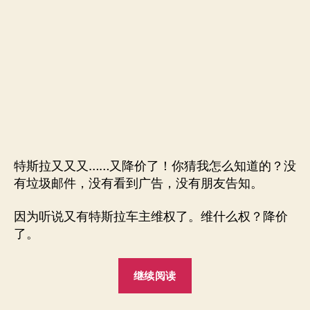
得
你
闹，
那
就
是
最
好
的
促
销
特斯拉又又又……又降价了！你猜我怎么知道的？没
广
有垃圾邮件，没有看到广告，没有朋友告知。
告！
因为听说又有特斯拉车主维权了。维什么权？降价
了。
“特
继续阅读
斯
拉