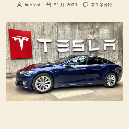
特
tinyfool
8 1 月, 2023
有 1 条评论
文
发
斯
章
布
拉
作
日
降
者
期
价，
车
主
维
权
维
的
什
么
权？
特
斯
拉
还
巴
不