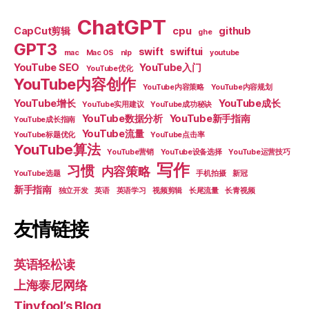
ChatGPT
CapCut剪辑
cpu
github
ghe
GPT3
swift
swiftui
mac
Mac OS
nlp
youtube
YouTube SEO
YouTube入门
YouTube优化
YouTube内容创作
YouTube内容策略
YouTube内容规划
YouTube增长
YouTube成长
YouTube实用建议
YouTube成功秘诀
YouTube数据分析
YouTube新手指南
YouTube成长指南
YouTube流量
YouTube标题优化
YouTube点击率
YouTube算法
YouTube营销
YouTube设备选择
YouTube运营技巧
写作
习惯
内容策略
YouTube选题
手机拍摄
新冠
新手指南
独立开发
英语
英语学习
视频剪辑
长尾流量
长青视频
友情链接
英语轻松读
上海泰尼网络
Tinyfool’s Blog