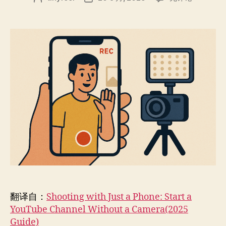
手
章
布
机
作
日
拍
者
期
摄：
不
用
相
机
也
能
开
启
YouTube
频
道
（2025
指
翻译自：
Shooting with Just a Phone: Start a
南）
YouTube Channel Without a Camera(2025
Guide)