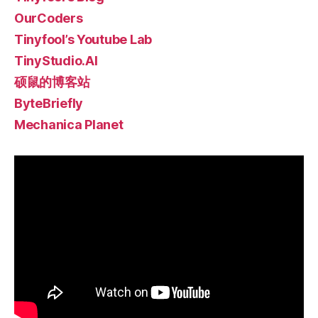
OurCoders
Tinyfool’s Youtube Lab
TinyStudio.AI
硕鼠的博客站
ByteBriefly
Mechanica Planet