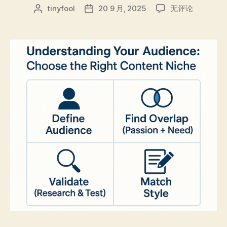
理
tinyfool
20 9 月, 2025
无评论
文
发
解
章
布
你
作
日
的
者
期
观
众：
如
何
在
YouTube
上
选
择
正
确
的
内
容
细
分