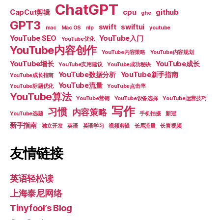
ChatGPT
CapCut剪辑
cpu
github
ghe
GPT3
swift
swiftui
mac
Mac OS
nlp
youtube
YouTube SEO
YouTube入门
YouTube优化
YouTube内容创作
YouTube内容策略
YouTube内容规划
YouTube增长
YouTube成长
YouTube实用建议
YouTube成功秘诀
YouTube数据分析
YouTube新手指南
YouTube成长指南
YouTube流量
YouTube标题优化
YouTube点击率
YouTube算法
YouTube营销
YouTube设备选择
YouTube运营技巧
写作
习惯
内容策略
YouTube选题
手机拍摄
新冠
新手指南
独立开发
英语
英语学习
视频剪辑
长尾流量
长青视频
友情链接
英语轻松读
上海泰尼网络
Tinyfool’s Blog