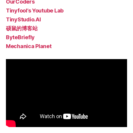
OurCoders
Tinyfool’s Youtube Lab
TinyStudio.AI
硕鼠的博客站
ByteBriefly
Mechanica Planet