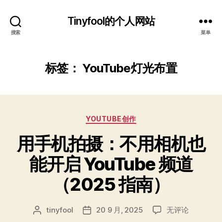
Tinyfool的个人网站
搜索
菜单
标签：
YouTube灯光布置
分
YOUTUBE创作
类
用手机拍摄：不用相机也
能开启 YouTube 频道
（2025 指南）
用
tinyfool
20 9 月, 2025
无评论
文
发
手
章
布