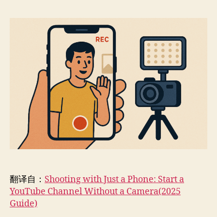
机
作
日
拍
者
期
摄：
不
用
相
机
也
能
开
启
YouTube
频
道
（2025
指
翻译自：
Shooting with Just a Phone: Start a
南）
YouTube Channel Without a Camera(2025
Guide)