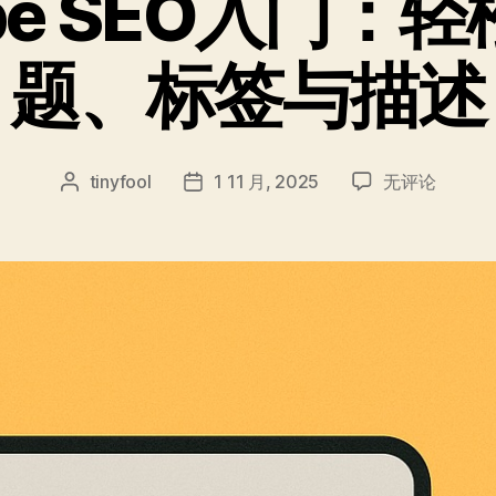
ube SEO入门：
题、标签与描述
YouTube
tinyfool
1 11 月, 2025
无评论
文
发
SEO
章
布
入
作
日
门：
者
期
轻
松
掌
握
标
题、
标
签