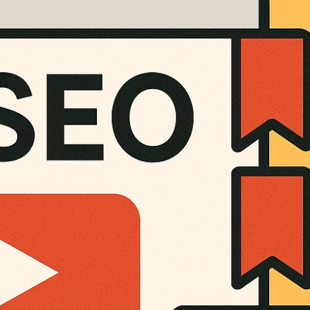
与
描
述