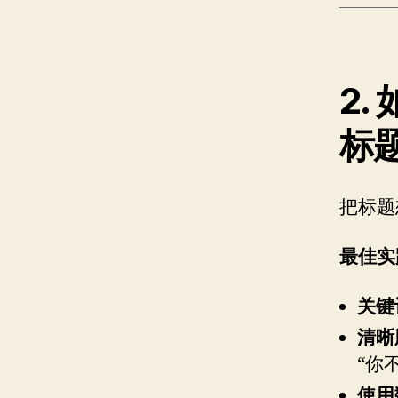
2
标
把标题
最佳实
关键
清晰
“你
使用