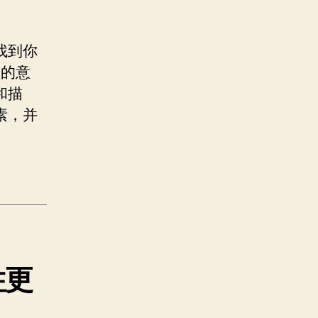
找到你
在的意
和描
素，并
往更