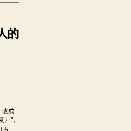
人的
。改成
修复）”。
引点