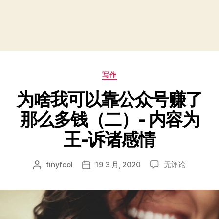
分
写作
类
为啥我可以靠公众号赚了
那么多钱（二）- 内容为
王-诉诸感情
为
tinyfool
19 3 月, 2020
无评论
文
发
啥
章
布
我
作
日
可
者
期
以
靠