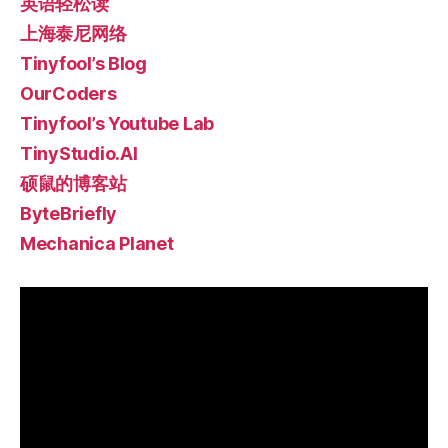
英语轻松读
上海泰尼网络
Tinyfool’s Blog
OurCoders
Tinyfool’s Youtube Lab
TinyStudio.AI
硕鼠的博客站
ByteBriefly
Mechanica Planet