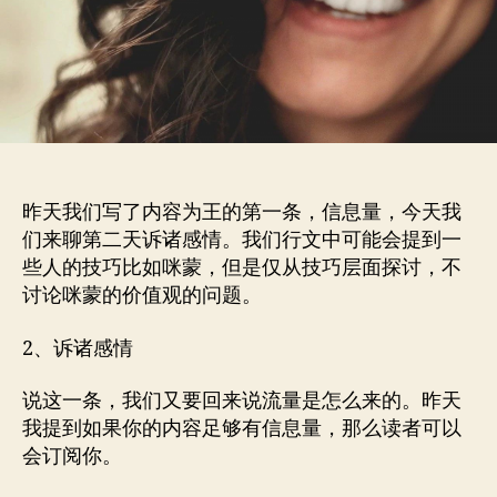
公
众
号
赚
了
那
么
多
昨天我们写了内容为王的第一条，信息量，今天我
钱
们来聊第二天诉诸感情。我们行文中可能会提到一
（二）-
内
些人的技巧比如咪蒙，但是仅从技巧层面探讨，不
容
讨论咪蒙的价值观的问题。
为
王-
2、诉诸感情
诉
诸
说这一条，我们又要回来说流量是怎么来的。昨天
感
我提到如果你的内容足够有信息量，那么读者可以
情
会订阅你。