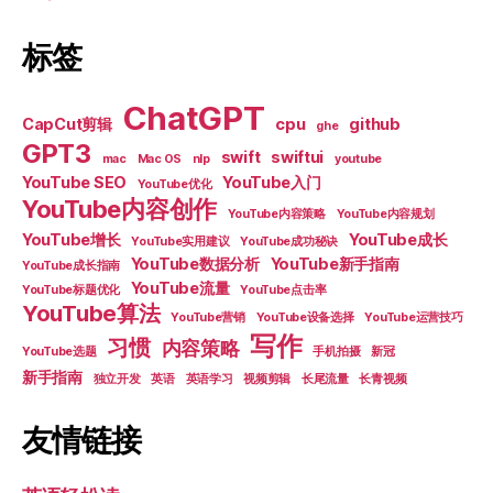
标签
ChatGPT
CapCut剪辑
cpu
github
ghe
GPT3
swift
swiftui
mac
Mac OS
nlp
youtube
YouTube SEO
YouTube入门
YouTube优化
YouTube内容创作
YouTube内容策略
YouTube内容规划
YouTube增长
YouTube成长
YouTube实用建议
YouTube成功秘诀
YouTube数据分析
YouTube新手指南
YouTube成长指南
YouTube流量
YouTube标题优化
YouTube点击率
YouTube算法
YouTube营销
YouTube设备选择
YouTube运营技巧
写作
习惯
内容策略
YouTube选题
手机拍摄
新冠
新手指南
独立开发
英语
英语学习
视频剪辑
长尾流量
长青视频
友情链接