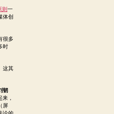
 原则
一
媒体创
有很多
多时
。这其
刘韧
起来，
（屏
法论的