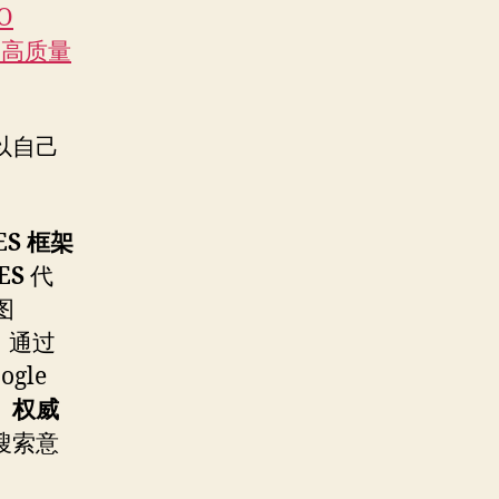
EO
gs（高质量
以自己
ES 框架
ES
代
图
，通过
gle
识、权威
搜索意