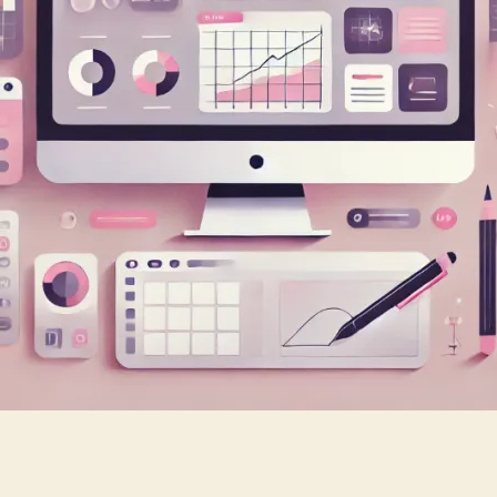
写
出
让
人
信
服
的
好
文
章