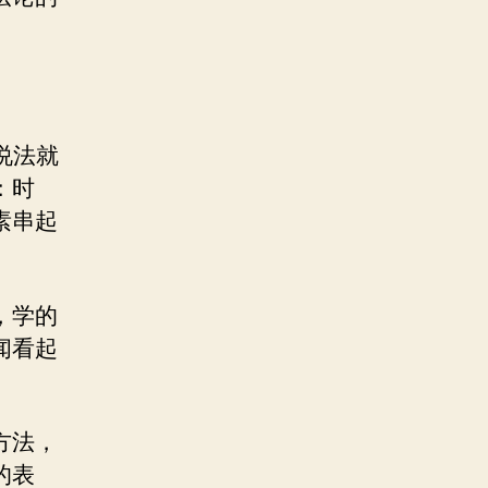
说法就
：时
素串起
，学的
闻看起
方法，
的表