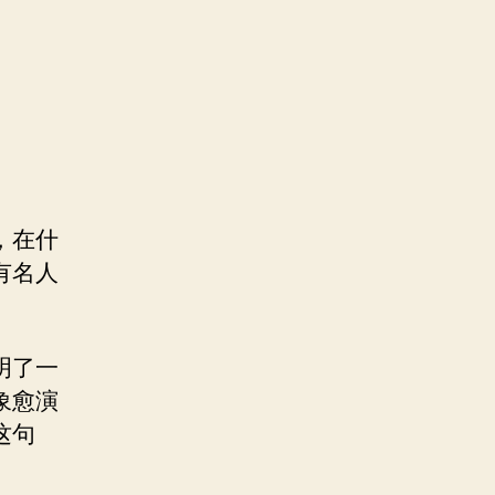
，在什
有名人
明了一
象愈演
这句