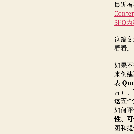
最近看
Conte
SEO
这篇文
看看。
如果不
来创建
表
Quo
片）、
这五个
如何评
性、可
图和提