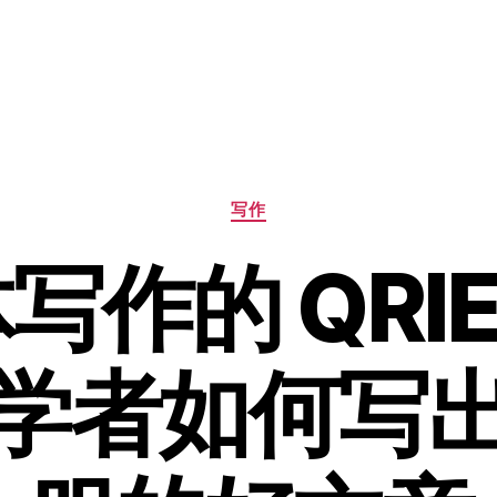
分
写作
类
写作的 QRIE
学者如何写