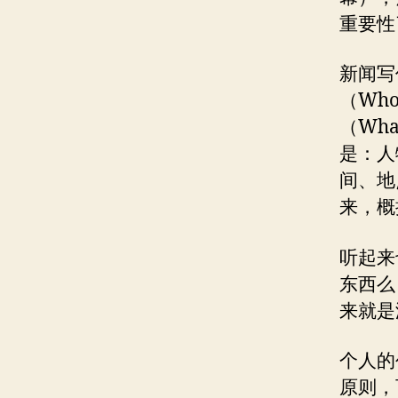
重要性
新闻写
（Wh
（Wh
是：人
间、地
来，概
听起来
东西么
来就是
个人的
原则，