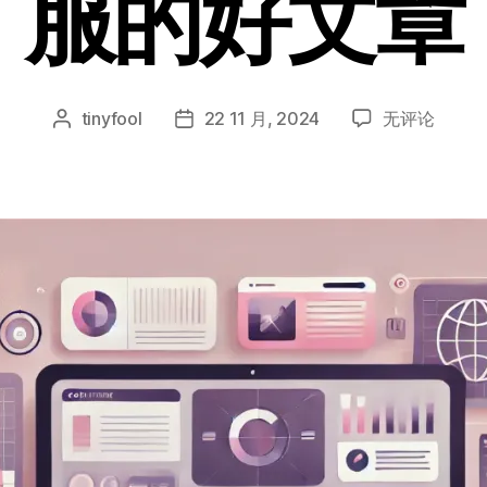
服的好文章
自
tinyfool
22 11 月, 2024
无评论
文
发
媒
章
布
体
作
日
写
者
期
作
的
QRIES
方
法
论，
初
学
者
如
何