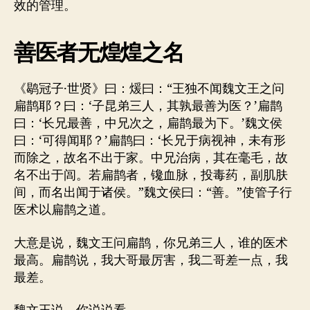
效的管理。
善医者无煌煌之名
《鹖冠子·世贤》曰：煖曰：“王独不闻魏文王之问
扁鹊耶？曰：‘子昆弟三人，其孰最善为医？’扁鹊
曰：‘长兄最善，中兄次之，扁鹊最为下。’魏文侯
曰：‘可得闻耶？’扁鹊曰：‘长兄于病视神，未有形
而除之，故名不出于家。中兄治病，其在毫毛，故
名不出于闾。若扁鹊者，镵血脉，投毒药，副肌肤
间，而名出闻于诸侯。”魏文侯曰：“善。”使管子行
医术以扁鹊之道。
大意是说，魏文王问扁鹊，你兄弟三人，谁的医术
最高。扁鹊说，我大哥最厉害，我二哥差一点，我
最差。