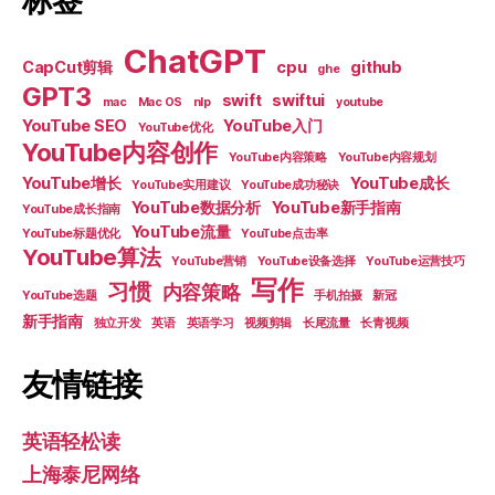
标签
ChatGPT
CapCut剪辑
cpu
github
ghe
GPT3
swift
swiftui
mac
Mac OS
nlp
youtube
YouTube SEO
YouTube入门
YouTube优化
YouTube内容创作
YouTube内容策略
YouTube内容规划
YouTube增长
YouTube成长
YouTube实用建议
YouTube成功秘诀
YouTube数据分析
YouTube新手指南
YouTube成长指南
YouTube流量
YouTube标题优化
YouTube点击率
YouTube算法
YouTube营销
YouTube设备选择
YouTube运营技巧
写作
习惯
内容策略
YouTube选题
手机拍摄
新冠
新手指南
独立开发
英语
英语学习
视频剪辑
长尾流量
长青视频
友情链接
英语轻松读
上海泰尼网络