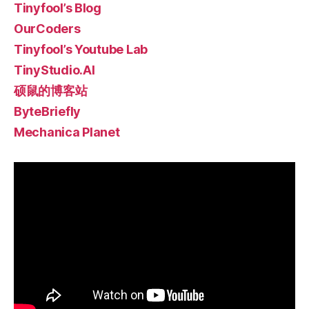
Tinyfool’s Blog
OurCoders
Tinyfool’s Youtube Lab
TinyStudio.AI
硕鼠的博客站
ByteBriefly
Mechanica Planet