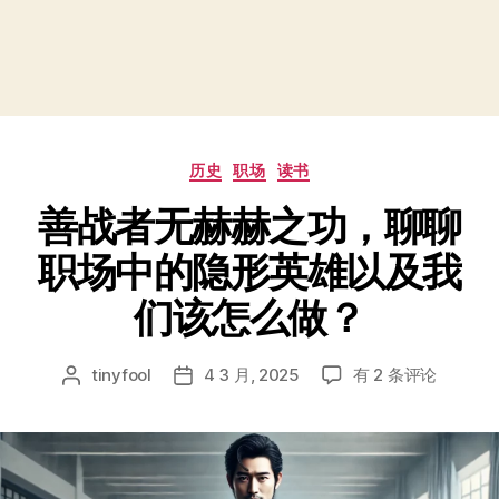
分
历史
职场
读书
类
善战者无赫赫之功，聊聊
职场中的隐形英雄以及我
们该怎么做？
善
tinyfool
4 3 月, 2025
有 2 条评论
文
发
战
章
布
者
作
日
无
者
期
赫
赫