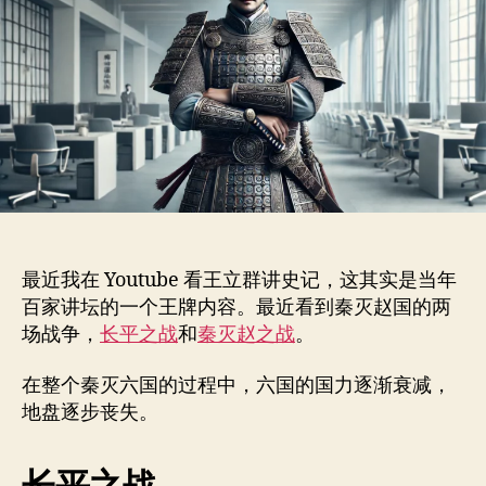
之
功，
聊
聊
职
场
中
的
隐
形
英
最近我在 Youtube 看王立群讲史记，这其实是当年
雄
百家讲坛的一个王牌内容。最近看到秦灭赵国的两
以
及
场战争，
长平之战
和
秦灭赵之战
。
我
们
在整个秦灭六国的过程中，六国的国力逐渐衰减，
该
地盘逐步丧失。
怎
么
做？
长平之战