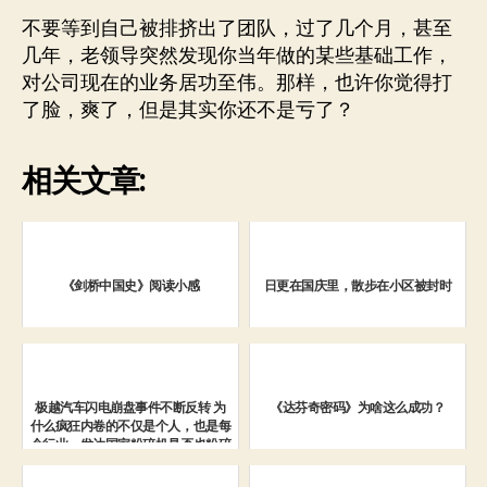
不要等到自己被排挤出了团队，过了几个月，甚至
几年，老领导突然发现你当年做的某些基础工作，
对公司现在的业务居功至伟。那样，也许你觉得打
了脸，爽了，但是其实你还不是亏了？
相关文章:
《剑桥中国史》阅读小感
日更在国庆里，散步在小区被封时
极越汽车闪电崩盘事件不断反转 为
《达芬奇密码》为啥这么成功？
什么疯狂内卷的不仅是个人，也是每
个行业。发达国家粉碎机是否也粉碎
了自己变成发达国家的机会？