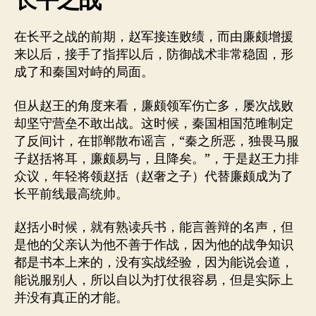
在长平之战的前期，赵军接连败绩，而由廉颇增援
来以后，接手了指挥以后，防御战术非常稳固，形
成了和秦国对峙的局面。
但从赵王的角度来看，廉颇领军伤亡多，屡次战败
却坚守营垒不敢出战。这时候，秦国相国范雎制定
了反间计，在邯郸散布谣言，“秦之所恶，独畏马服
子赵括将耳，廉颇易与，且降矣。”，于是赵王力排
众议，年轻将领赵括（赵奢之子）代替廉颇成为了
长平前线最高统帅。
赵括小时候，就有熟读兵书，能言善辩的名声，但
是他的父亲认为他不善于作战，因为他的战争知识
都是书本上来的，没有实战经验，因为能说会道，
能说服别人，所以自以为打仗很容易，但是实际上
并没有真正的才能。