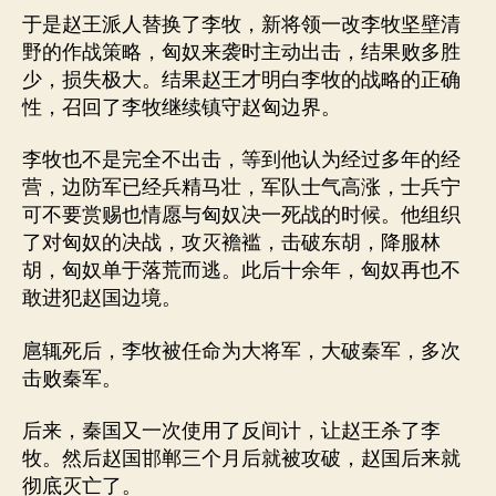
于是赵王派人替换了李牧，新将领一改李牧坚壁清
野的作战策略，匈奴来袭时主动出击，结果败多胜
少，损失极大。结果赵王才明白李牧的战略的正确
性，召回了李牧继续镇守赵匈边界。
李牧也不是完全不出击，等到他认为经过多年的经
营，边防军已经兵精马壮，军队士气高涨，士兵宁
可不要赏赐也情愿与匈奴决一死战的时候。他组织
了对匈奴的决战，攻灭襜褴，击破东胡，降服林
胡，匈奴单于落荒而逃。此后十余年，匈奴再也不
敢进犯赵国边境。
扈辄死后，李牧被任命为大将军，大破秦军，多次
击败秦军。
后来，秦国又一次使用了反间计，让赵王杀了李
牧。然后赵国邯郸三个月后就被攻破，赵国后来就
彻底灭亡了。