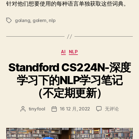
针对他们想要使用的每种语言单独获取这些词典。
golang
,
golem
,
nlp
标
签
分
AI
NLP
类
Standford CS224N-深度
学习下的NLP学习笔记
（不定期更新）
Standford
tinyfool
16 12 月, 2022
无评论
文
发
CS224N-
章
布
深
作
日
度
者
期
学