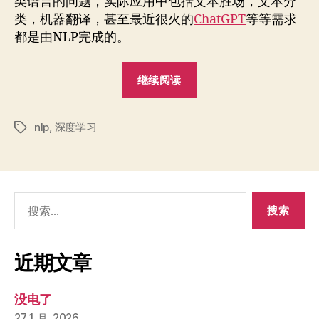
类语言的问题，实际应用中包括文本胜场，文本分
类，机器翻译，甚至最近很火的
ChatGPT
等等需求
都是由NLP完成的。
“Standford
继续阅读
CS224N-
深
nlp
,
深度学习
度
标
签
学
习
下
搜
的
索：
NLP
学
近期文章
习
笔
没电了
记
27 1 月, 2026