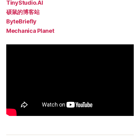
TinyStudio.AI
硕鼠的博客站
ByteBriefly
Mechanica Planet