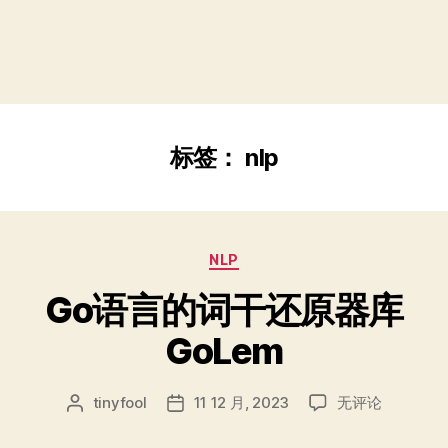
标签：
nlp
分
NLP
类
Go语言的词干还原器库
GoLem
Go
tinyfool
11 12 月, 2023
无评论
文
发
语
章
布
言
作
日