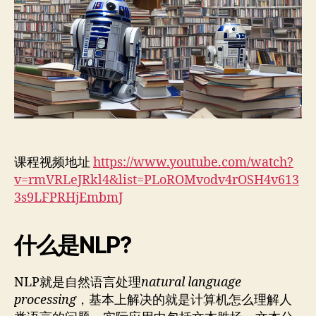
习
下
的
NLP
学
习
笔
记
（不
定
课程视频地址
https://www.youtube.com/watch?
期
v=rmVRLeJRkl4&list=PLoROMvodv4rOSH4v613
更
新）
3s9LFPRHjEmbmJ
什么是NLP?
NLP就是自然语言处理
natural language
processing
，基本上解决的就是计算机怎么理解人