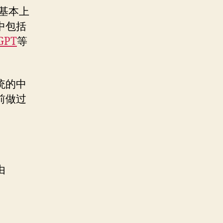
基本上
中包括
GPT
等
统的中
前做过
由