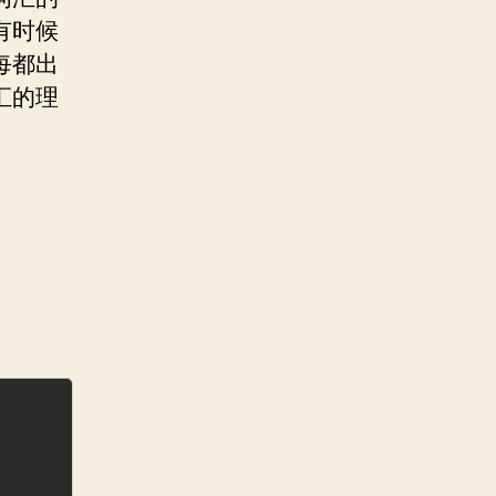
有时候
每都出
汇的理