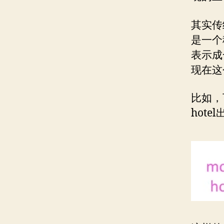
其实传
是一个
表示成
现在这
比如，
hot