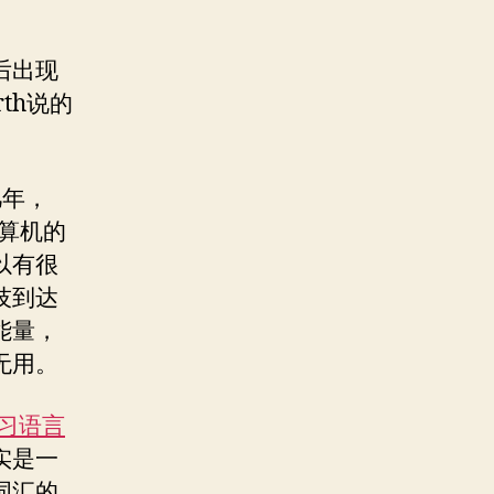
后出现
rth说的
几年，
计算机的
以有很
技到达
能量，
无用。
习语言
实是一
词汇的