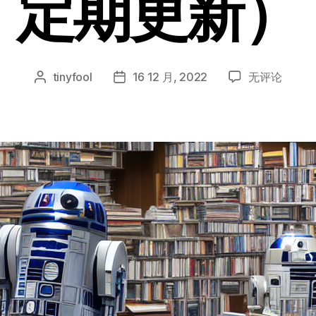
定期更新）
Standford
tinyfool
16 12 月, 2022
无评论
文
发
CS224N-
章
布
深
作
日
度
者
期
学
习
下
的
NLP
学
习
笔
记
（不
定