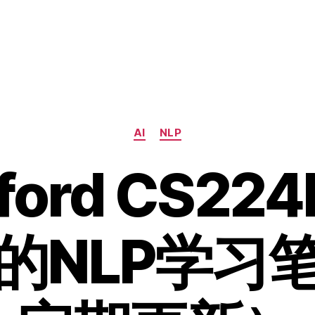
分
AI
NLP
类
dford CS22
的NLP学习