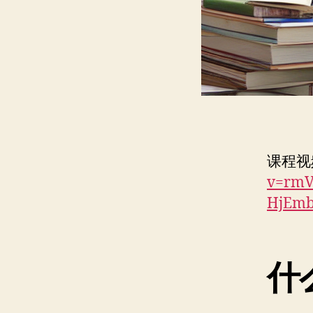
课程视
v=rmV
HjEm
什