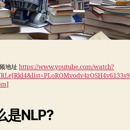
期
更
新）
频地址
https://www.youtube.com/watch?
RLeJRkl4&list=PLoROMvodv4rOSH4v6133s
bmJ
么是NLP?