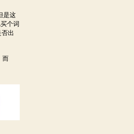
但是这
把买个词
是否出
，而