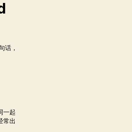
d
一句话，
词一起
经常出