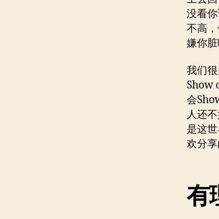
没看你
不高，
嫌你脏
我们很
Show
会Sh
人还不
是这世
欢分享
有