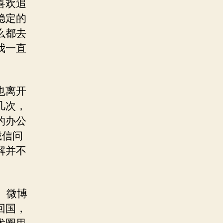
喜欢追
稳定的
么都去
我一直
也离开
几次，
的办公
诚信问
解并不
。微博
回国，