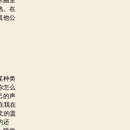
术圈里
熟。在
其他公
某种类
你怎么
己的声
在我在
丈的盖
的还