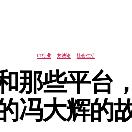
分
IT行业
方法论
社会生活
类
和那些平台
的冯大辉的