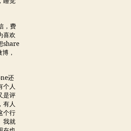
，睡觉
信，费
为喜欢
hare
微博，
ne还
有个人
又是评
，有人
这个行
。我就
现在也