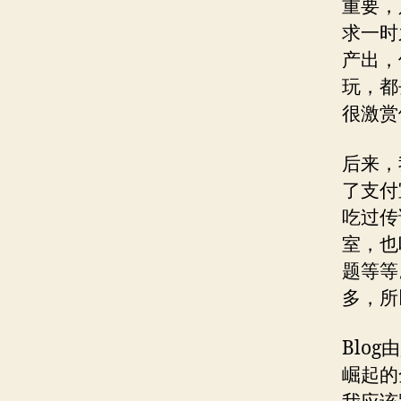
重要，
求一时
产出，
玩，都
很激赏
后来，
了支付
吃过传
室，也
题等等
多，所
Blo
崛起的