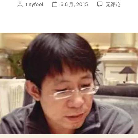
那
tinyfool
6 6 月, 2015
无评论
文
发
些
章
布
人
作
日
和
者
期
那
些
平
台，
我
所
记
得
的
冯
大
辉
的
故
事