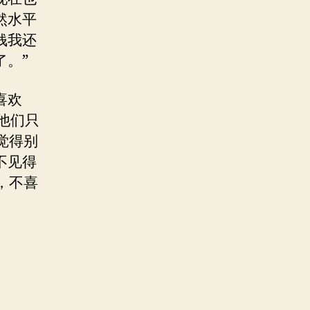
然水平
钱我还
。”
喜欢
。他们只
觉得别
不见得
，不喜