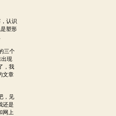
宴，认识
也是塑形
。
大的三个
来出现
了，我
的文章
后吧，见
我还是
和网上