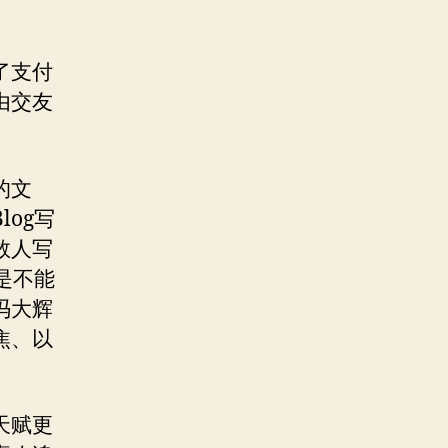
了支付
由交友
的文
og写
数人写
是不能
冯大辉
焦、以
天赋更