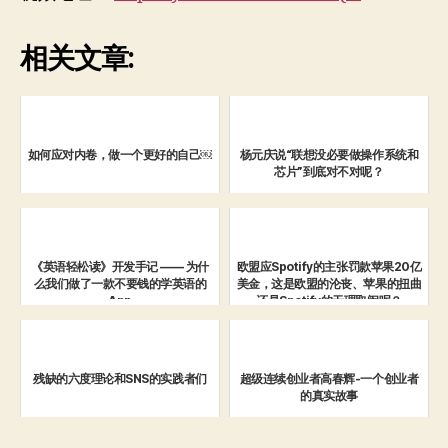
相关文章:
如何应对内卷，做一个更好的自己￼
杨元庆说“联想没必要做操作系统和
芯片”到底对不对呢？
《英语轻松读》开发手记 —— 为什
欧盟应Spotify的主张罚款苹果20亿
么我们做了一款不要钱的学英语的
美金，这是欧盟的沦丧、苹果的扭曲
App
还是Spotify的无理取闹呢？
残缺的六度理论和SNS的实践者们
超级连续创业者高春辉-一个创业者
的真实故事