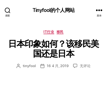
Tinyfool的个人网站
搜索
菜单
分
IT行业
移民
类
日本印象如何？该移民美
国还是日本
日
tinyfool
16 4 月, 2019
无评论
文
发
本
章
布
印
作
日
象
者
期
如
何？
该
移