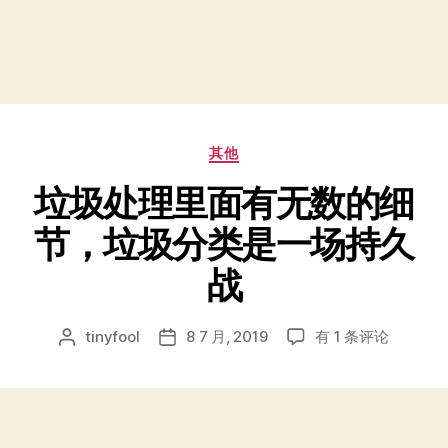
分
其他
类
垃圾处理里面有无数的细
节，垃圾分类是一场持久
战
垃
tinyfool
8 7 月, 2019
有 1 条评论
文
发
圾
章
布
处
作
日
理
者
期
里
面