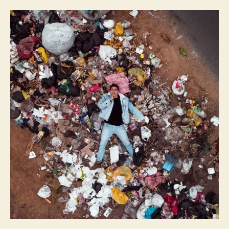
有
无
数
的
细
节，
垃
圾
分
类
是
一
场
持
久
战