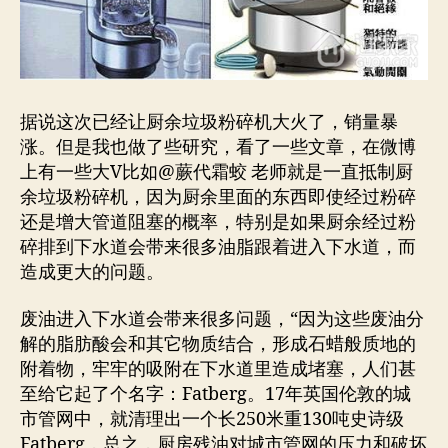
据说这次已经让厨余垃圾粉碎机大火了，销量暴
涨。但是我也做了些研究，看了一些文章，在微博
上有一些大V比如@蕨代霜蛟 老师就是一直抵制厨
余垃圾粉碎机，因为厨余里面的东西即使经过粉碎
还是增大管道阻塞的概率，特别是如果厨余经过粉
碎排到下水道会带来很多油脂跟着进入下水道，而
造成更大的问题。
废油进入下水道会带来很多问题，“因为这些废油分
解的脂肪酸会和其它物质结合，形成石蜡般质地的
附着物，牢牢的吸附在下水道里造成堵塞，人们甚
至给它起了个名字：Fatberg。17年英国伦敦的城
市管网中，就清理出一个长250米重130吨史诗级
Fatberg，总之，厨房残油对城市管网的压力和破坏