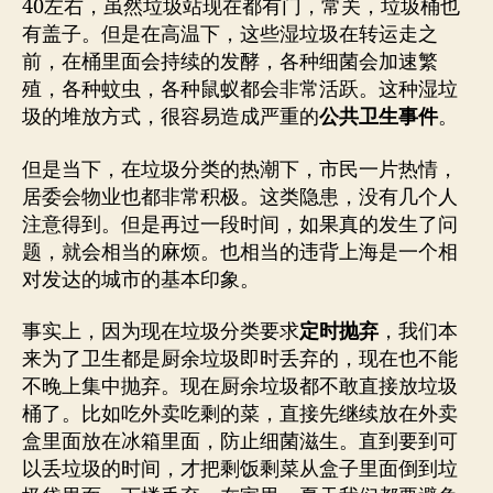
40左右，虽然垃圾站现在都有门，常关，垃圾桶也
有盖子。但是在高温下，这些湿垃圾在转运走之
前，在桶里面会持续的发酵，各种细菌会加速繁
殖，各种蚊虫，各种鼠蚁都会非常活跃。这种湿垃
圾的堆放方式，很容易造成严重的
公共卫生事件
。
但是当下，在垃圾分类的热潮下，市民一片热情，
居委会物业也都非常积极。这类隐患，没有几个人
注意得到。但是再过一段时间，如果真的发生了问
题，就会相当的麻烦。也相当的违背上海是一个相
对发达的城市的基本印象。
事实上，因为现在垃圾分类要求
定时抛弃
，我们本
来为了卫生都是厨余垃圾即时丢弃的，现在也不能
不晚上集中抛弃。现在厨余垃圾都不敢直接放垃圾
桶了。比如吃外卖吃剩的菜，直接先继续放在外卖
盒里面放在冰箱里面，防止细菌滋生。直到要到可
以丢垃圾的时间，才把剩饭剩菜从盒子里面倒到垃