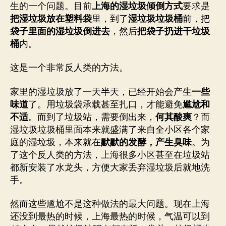
生的一个问题。目前
上海的湿垃圾倾倒方式
要求是
把湿垃圾放在塑料袋
里，到了
湿垃圾垃圾桶
前，把
袋子里面的湿垃圾倒进去
，然后
把袋子扔进干垃圾
桶
内。
这是一个非常反人类的方法。
家里的湿垃圾放了一天半天，已经开始会产生
一些
味道
了。用垃圾袋承载甚至扎口，才能避免
尴尬和
不适
。而到了垃圾站，需要倒出来，
何其酸爽
？而
湿垃圾垃圾桶里面本来就盛满了来自全小区各个家
庭的湿垃圾，本来就在
默默的发酵，产生臭味
。为
了这个反人类的方法，上海很多小区甚至在垃圾站
都新安装了水龙头，方便大家丢弃湿垃圾后就地洗
手。
然而这些尴尬不是这种做法的最大问题。现在上海
还没到最热的时候，上海最热的时候，气温可以到