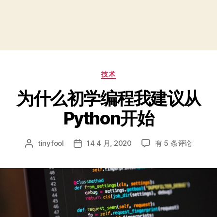
分
技术
类
为什么初学编程我建议从
Python开始
为
tinyfool
14 4 月, 2020
有 5 条评论
文
发
什
章
布
么
作
日
初
者
期
学
编
程