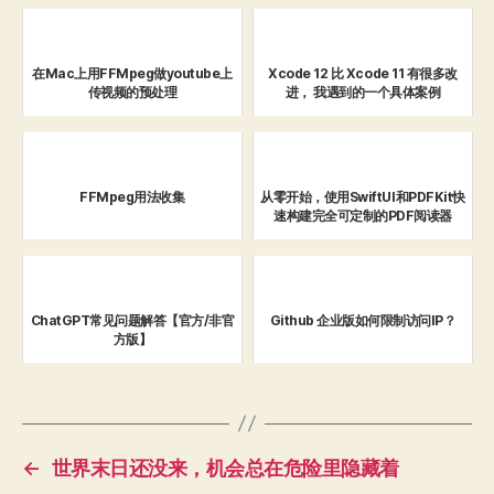
在Mac上用FFMpeg做youtube上
Xcode 12 比 Xcode 11 有很多改
传视频的预处理
进， 我遇到的一个具体案例
FFMpeg用法收集
从零开始，使用SwiftUI和PDFKit快
速构建完全可定制的PDF阅读器
ChatGPT常见问题解答【官方/非官
Github 企业版如何限制访问IP？
方版】
←
世界末日还没来，机会总在危险里隐藏着