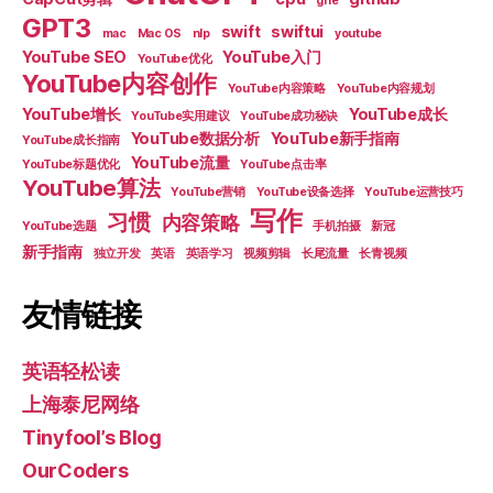
ghe
GPT3
swift
swiftui
mac
Mac OS
nlp
youtube
YouTube SEO
YouTube入门
YouTube优化
YouTube内容创作
YouTube内容策略
YouTube内容规划
YouTube增长
YouTube成长
YouTube实用建议
YouTube成功秘诀
YouTube数据分析
YouTube新手指南
YouTube成长指南
YouTube流量
YouTube标题优化
YouTube点击率
YouTube算法
YouTube营销
YouTube设备选择
YouTube运营技巧
写作
习惯
内容策略
YouTube选题
手机拍摄
新冠
新手指南
独立开发
英语
英语学习
视频剪辑
长尾流量
长青视频
友情链接
英语轻松读
上海泰尼网络
Tinyfool’s Blog
OurCoders