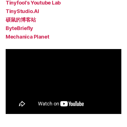
Tinyfool’s Youtube Lab
TinyStudio.AI
硕鼠的博客站
ByteBriefly
Mechanica Planet