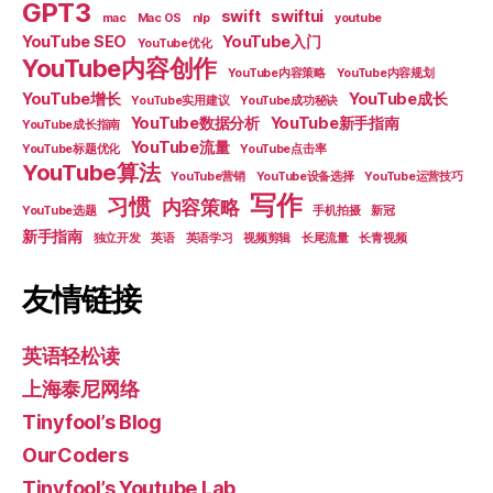
GPT3
swift
swiftui
mac
Mac OS
nlp
youtube
YouTube SEO
YouTube入门
YouTube优化
YouTube内容创作
YouTube内容策略
YouTube内容规划
YouTube增长
YouTube成长
YouTube实用建议
YouTube成功秘诀
YouTube数据分析
YouTube新手指南
YouTube成长指南
YouTube流量
YouTube标题优化
YouTube点击率
YouTube算法
YouTube营销
YouTube设备选择
YouTube运营技巧
写作
习惯
内容策略
YouTube选题
手机拍摄
新冠
新手指南
独立开发
英语
英语学习
视频剪辑
长尾流量
长青视频
友情链接
英语轻松读
上海泰尼网络
Tinyfool’s Blog
OurCoders
Tinyfool’s Youtube Lab