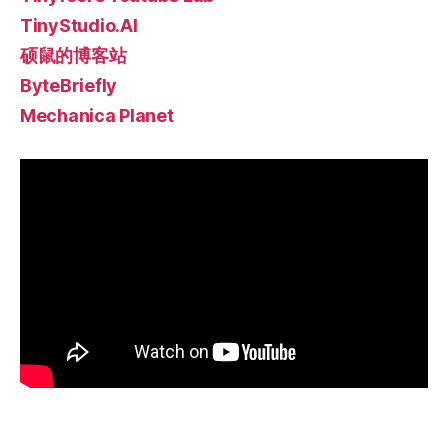
TinyStudio.AI
硕鼠的博客站
ByteBriefly
Mechanica Planet