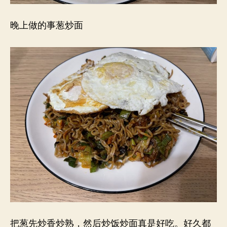
晚上做的事葱炒面
把葱先炒香炒熟，然后炒饭炒面真是好吃。好久都