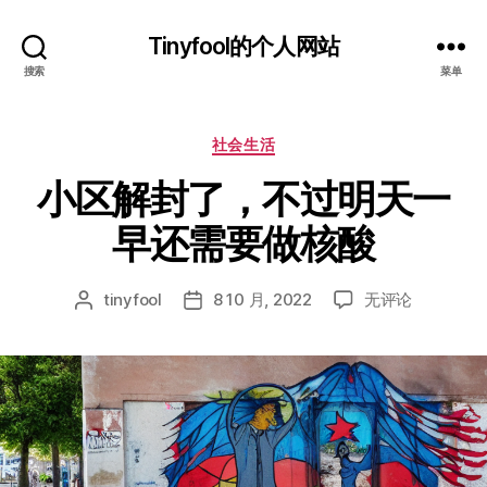
Tinyfool的个人网站
搜索
菜单
分
社会生活
类
小区解封了，不过明天一
早还需要做核酸
小
tinyfool
8 10 月, 2022
无评论
文
发
区
章
布
解
作
日
封
者
期
了，
不
过
明