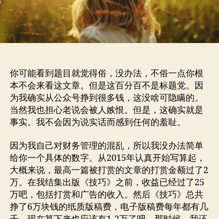
众
号
赚
了
那
么
多
你可能看到题目就觉得俗，没办法，不俗一点你根
钱
本不会来看这文章。但是这百分百不是标题党。因
（一）
内
为我确实从公众号挣到很多钱，这没啥可隐瞒的。
容
当然我也担心老说会被人嫉恨。但是，这确实就是
为
事实。我不会因为说实话而感到任何的羞耻。
王
因为我自己对财务管理的混乱，所以我没办法简单
给你一个具体的数字。从2015年认真开始写算起，
大概来说，最高一篇被打赏的文章的打赏金额过了2
万。在我结集出版《技巧》之前，收益已经过了25
万吧，包括打赏和广告的收入。然后《技巧》总共
挣了6万块钱的纸质版稿费，电子版稿费每年都有几