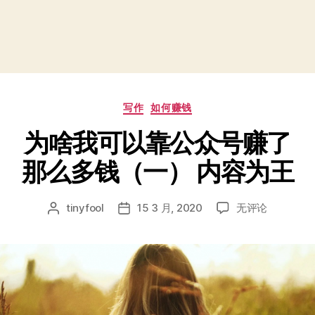
分
写作
如何赚钱
类
为啥我可以靠公众号赚了
那么多钱（一） 内容为王
为
tinyfool
15 3 月, 2020
无评论
文
发
啥
章
布
我
作
日
可
者
期
以
靠
公