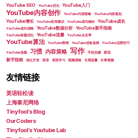
YouTube SEO
YouTube入门
YouTube优化
YouTube内容创作
YouTube内容策略
YouTube内容规划
YouTube增长
YouTube成长
YouTube实用建议
YouTube成功秘诀
YouTube数据分析
YouTube新手指南
YouTube成长指南
YouTube流量
YouTube标题优化
YouTube点击率
YouTube算法
YouTube营销
YouTube设备选择
YouTube运营技巧
写作
习惯
内容策略
YouTube选题
手机拍摄
新冠
新手指南
独立开发
英语
英语学习
视频剪辑
长尾流量
长青视频
友情链接
英语轻松读
上海泰尼网络
Tinyfool’s Blog
OurCoders
Tinyfool’s Youtube Lab