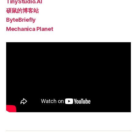
TinyStudio.AI
硕鼠的博客站
ByteBriefly
Mechanica Planet