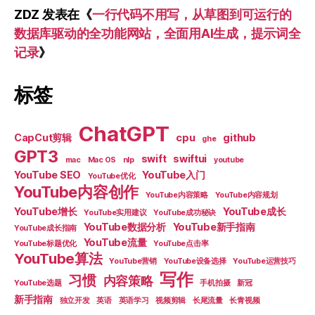
ZDZ
发表在《
一行代码不用写，从草图到可运行的
数据库驱动的全功能网站，全面用AI生成，提示词全
记录
》
标签
ChatGPT
CapCut剪辑
cpu
github
ghe
GPT3
swift
swiftui
mac
Mac OS
nlp
youtube
YouTube SEO
YouTube入门
YouTube优化
YouTube内容创作
YouTube内容策略
YouTube内容规划
YouTube增长
YouTube成长
YouTube实用建议
YouTube成功秘诀
YouTube数据分析
YouTube新手指南
YouTube成长指南
YouTube流量
YouTube标题优化
YouTube点击率
YouTube算法
YouTube营销
YouTube设备选择
YouTube运营技巧
写作
习惯
内容策略
YouTube选题
手机拍摄
新冠
新手指南
独立开发
英语
英语学习
视频剪辑
长尾流量
长青视频