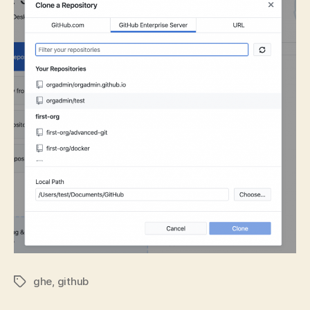
ghe
,
github
标
签