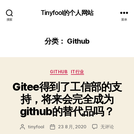
Tinyfool的个人网站
搜索
菜单
分类：
Github
分
GITHUB
IT行业
类
Gitee得到了工信部的支
持，将来会完全成为
github的替代品吗？
Gitee
tinyfool
23 8 月, 2020
无评论
文
发
得
章
布