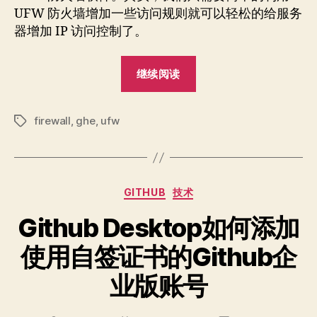
UFW 防火墙增加一些访问规则就可以轻松的给服务
器增加 IP 访问控制了。
“Github
继续阅读
企
业
firewall
,
ghe
,
ufw
版
标
签
如
何
限
分
GITHUB
技术
制
类
访
Github Desktop如何添加
问
使用自签证书的Github企
IP？”
业版账号