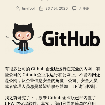
Github
tinyfool
23 7 月, 2020
无评论
文
发
企
章
布
业
作
日
版
者
期
如
何
限
制
访
问
IP？
有很多公司的 Github 企业版运行在完全的内网，有
些公司的 Github 企业版运行在公网上。不管内网还
是公网，从企业信息安全的角度上公司、安全人员
或者管理人员总是希望给服务器加上 IP 访问控制。
我之前研究了下，原来 Github 企业版已经内置了
UFW 防火墙软件。其实，我们只需要简单的利用