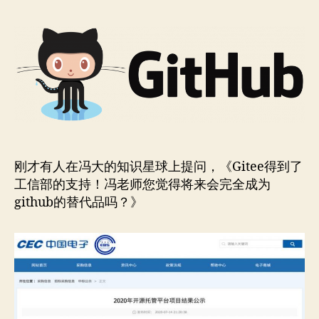
到
作
日
了
者
期
工
信
部
的
支
持，
将
来
刚才有人在冯大的知识星球上提问，《Gitee得到了
会
工信部的支持！冯老师您觉得将来会完全成为
完
全
github的替代品吗？》
成
为
github
的
替
代
品