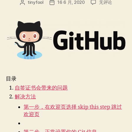
Github
tinyfool
16 6 月, 2020
无评论
文
发
Desktop
章
布
如
作
日
何
者
期
添
加
使
用
自
签
证
书
目录
的
Github
自签证书会带来的问题
企
解决方法
业
版
第一步，在欢迎页选择 skip this step 跳过
账
欢迎页
号