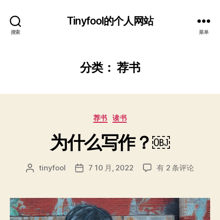
Tinyfool的个人网站
搜索
菜单
分类：
荐书
分
荐书
读书
类
为什么写作？￼
为
tinyfool
7 10 月, 2022
有 2 条评论
文
发
什
章
布
么
作
日
写
者
期
作？