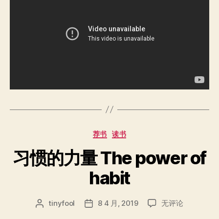
分
荐书
读书
类
习惯的力量 The power of
habit
习
tinyfool
8 4 月, 2019
无评论
文
发
惯
章
布