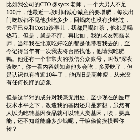
比如我公司的CTO @sycx 老师，一个大男人不足
100斤，他最近一段时间诚心诚意的要增肥，每次出
门吃饭都不见他少吃多少，回锅肉也没有少吃过，
去星巴克和Costa谈事儿，我都是喝红茶，他都是喝
热巧。但是，就是不胖。再比如，我的老友韩磊老
师，当年我在北京吃好吃的都是他带着我去的，至
今记得当年有一次我去将台路找他，他请我吃肥
鸭。他还有一个非常火的微信公众账号，叫做“深夜
谈吃”，你一看内容就知道他多会吃，多爱吃了，但
是认识也有将近10年了，他仍旧是高帅瘦，从来没
有任何长胖的迹象。
但是这半对的成分对我毫无用处，至少现在的医疗
技术水平之下，改造我的基因还只是梦想，虽然有
人以为吃转基因食品就可以转人类基因，唉，要真
能，还不知道能赚多少钱呢，干嘛偷偷摸摸帮你
转？