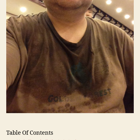
半
个
月
内
减
掉
20
斤
的
－
The
Power
of
Habit
读
书
笔
记
(2)
Table Of Contents