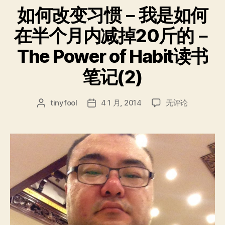
上》
如何改变习惯－我是如何
读
在半个月内减掉20斤的－
后
感”
The Power of Habit读书
笔记(2)
如
tinyfool
4 1 月, 2014
无评论
文
发
何
章
布
改
作
日
变
者
期
习
惯
－
我
是
如
何
在