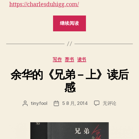
https://charlesduhigg.com/
“习
继续阅读
惯
的
力
量
分
写作
荐书
读书
The
类
power
余华的《兄弟－上》读后
of
感
habit”
余
tinyfool
5 8 月, 2014
无评论
文
发
华
章
布
的
作
日
《兄
者
期
弟
－