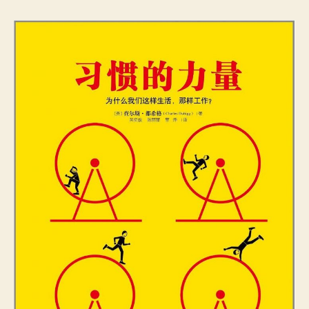
的
作
日
力
者
期
量
The
power
of
habit